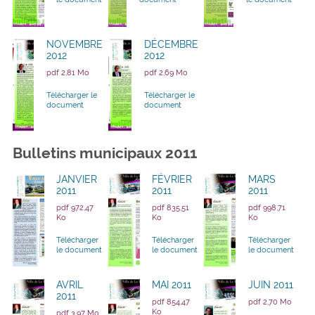
NOVEMBRE
DÉCEMBRE
2012
2012
pdf 2,81 Mo
pdf 2,69 Mo
Télécharger le
Télécharger le
document
document
Bulletins municipaux 2011
JANVIER
FÉVRIER
MARS
2011
2011
2011
pdf 972,47
pdf 835,51
pdf 998,71
Ko
Ko
Ko
Télécharger
Télécharger
Télécharger
le document
le document
le document
AVRIL
MAI 2011
JUIN 2011
2011
pdf 854,47
pdf 2,70 Mo
Ko
pdf 3,97 Mo