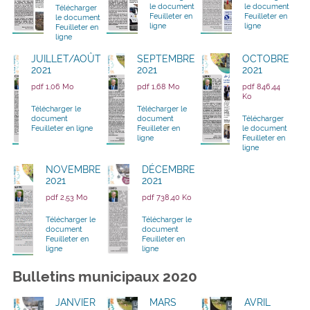
le document
le document
Télécharger
Feuilleter en
Feuilleter en
le document
ligne
ligne
Feuilleter en
ligne
JUILLET/AOÛT
SEPTEMBRE
OCTOBRE
2021
2021
2021
pdf 1,06 Mo
pdf 1,68 Mo
pdf 846,44
Ko
Télécharger le
Télécharger le
document
document
Télécharger
Feuilleter en ligne
Feuilleter en
le document
ligne
Feuilleter en
ligne
NOVEMBRE
DÉCEMBRE
2021
2021
pdf 2,53 Mo
pdf 738,40 Ko
Télécharger le
Télécharger le
document
document
Feuilleter en
Feuilleter en
ligne
ligne
Bulletins municipaux 2020
JANVIER
MARS
AVRIL