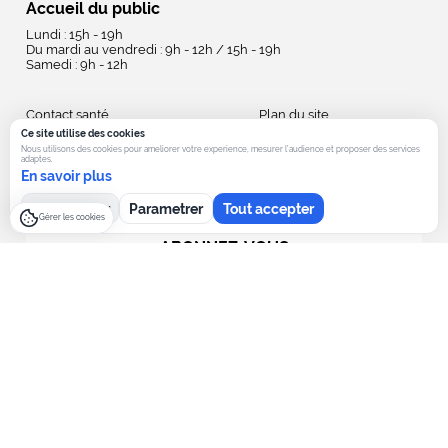
Accueil du public
Lundi : 15h - 19h
Du mardi au vendredi : 9h - 12h / 15h - 19h
Samedi : 9h - 12h
Contact santé
Plan du site
Nouveaux arrivants
Politique de confidentialité
Ce site utilise des cookies
Nous utilisons des cookies pour ameliorer votre experience, mesurer l’audience et proposer des services
Coordonnées et horaires
Politique des cookies
adaptes.
Marchés publics
Accessibilité
En savoir plus
Publications
Mentions Légales
Tout refuser
Parametrer
Tout accepter
Gérer les cookies
ABONNEZ-VOUS
à la Newsletter de la Mairie
check