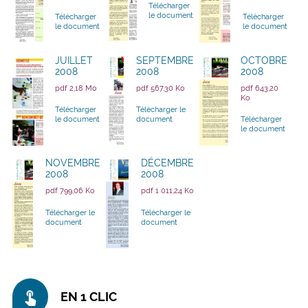
Télécharger
le document
Télécharger
Télécharger
le document
le document
JUILLET
SEPTEMBRE
OCTOBRE
2008
2008
2008
pdf 2,18 Mo
pdf 567,30 Ko
pdf 643,20
Ko
Télécharger
Télécharger le
le document
document
Télécharger
le document
NOVEMBRE
DÉCEMBRE
2008
2008
pdf 799,06 Ko
pdf 1 011,24 Ko
Télécharger le
Télécharger le
document
document
touch_app
EN 1 CLIC