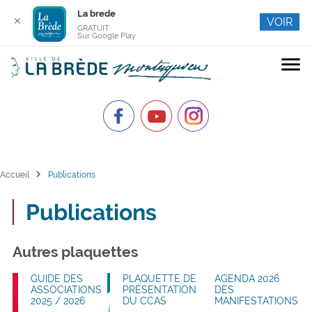
La brede
✕
VOIR
GRATUIT
Sur Google Play
menu
chevron_right
Accueil
Publications
Publications
Autres plaquettes
GUIDE DES
PLAQUETTE DE
AGENDA 2026
ASSOCIATIONS
PRÉSENTATION
DES
2025 / 2026
DU CCAS
MANIFESTATIONS