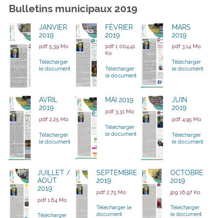
Bulletins municipaux 2019
JANVIER
FÉVRIER
MARS
2019
2019
2019
pdf 5,39 Mo
pdf 1 004,41
pdf 3,14 Mo
Ko
Télécharger
Télécharger
le document
Télécharger
le document
le document
AVRIL
MAI 2019
JUIN
2019
2019
pdf 3,31 Mo
pdf 2,25 Mo
pdf 4,95 Mo
Télécharger
le document
Télécharger
Télécharger
le document
le document
JUILLET /
SEPTEMBRE
OCTOBRE
AOÛT
2019
2019
2019
pdf 2,75 Mo
jpg 16,97 Ko
pdf 1,64 Mo
Télécharger le
Télécharger
document
le document
Télécharger