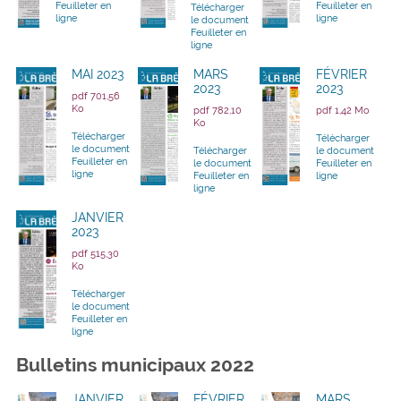
Feuilleter en
Feuilleter en
Télécharger
ligne
ligne
le document
Feuilleter en
ligne
MAI 2023
MARS
FÉVRIER
2023
2023
pdf 701,56
Ko
pdf 782,10
pdf 1,42 Mo
Ko
Télécharger
Télécharger
le document
Télécharger
le document
Feuilleter en
le document
Feuilleter en
ligne
Feuilleter en
ligne
ligne
JANVIER
2023
pdf 515,30
Ko
Télécharger
le document
Feuilleter en
ligne
Bulletins municipaux 2022
JANVIER
FÉVRIER
MARS