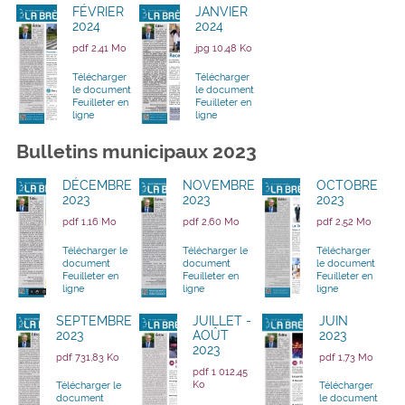
FÉVRIER
JANVIER
2024
2024
pdf 2,41 Mo
jpg 10,48 Ko
Télécharger
Télécharger
le document
le document
Feuilleter en
Feuilleter en
ligne
ligne
Bulletins municipaux 2023
DÉCEMBRE
NOVEMBRE
OCTOBRE
2023
2023
2023
pdf 1,16 Mo
pdf 2,60 Mo
pdf 2,52 Mo
Télécharger le
Télécharger le
Télécharger
document
document
le document
Feuilleter en
Feuilleter en
Feuilleter en
ligne
ligne
ligne
SEPTEMBRE
JUILLET -
JUIN
2023
AOÛT
2023
2023
pdf 731,83 Ko
pdf 1,73 Mo
pdf 1 012,45
Ko
Télécharger le
Télécharger
document
le document