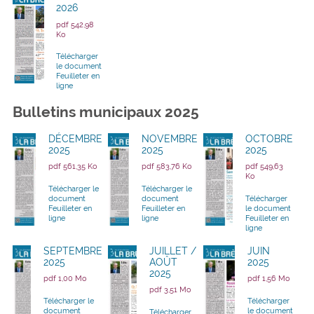
2026
pdf 542,98
Ko
Télécharger
le document
Feuilleter en
ligne
Bulletins municipaux 2025
DÉCEMBRE
NOVEMBRE
OCTOBRE
2025
2025
2025
pdf 561,35 Ko
pdf 583,76 Ko
pdf 549,63
Ko
Télécharger le
Télécharger le
document
document
Télécharger
Feuilleter en
Feuilleter en
le document
ligne
ligne
Feuilleter en
ligne
SEPTEMBRE
JUILLET /
JUIN
2025
AOÛT
2025
2025
pdf 1,00 Mo
pdf 1,56 Mo
pdf 3,51 Mo
Télécharger le
Télécharger
document
le document
Télécharger