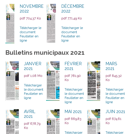
NOVEMBRE
DÉCEMBRE
2022
2022
pdf 704,37 Ko
pdf 771,49 Ko
Télécharger le
Télécharger le
document
document
Feuilleter en
Feuilleter en
ligne
ligne
Bulletins municipaux 2021
JANVIER
FÉVRIER
MARS
2021
2021
2021
pdf 1,08 Mo
pdf 781,90
pdf 845,32
Ko
Ko
Télécharger
le document
Télécharger
Télécharger
Feuilleter en
le document
le document
ligne
Feuilleter en
Feuilleter en
ligne
ligne
AVRIL
MAI 2021
JUIN 2021
2021
pdf 669,83
pdf 674,61
Ko
Ko
pdf 678,79
Ko
Télécharger
Télécharger