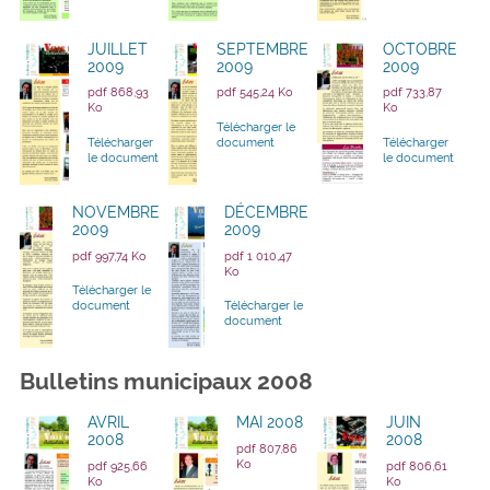
JUILLET
SEPTEMBRE
OCTOBRE
2009
2009
2009
pdf 868,93
pdf 545,24 Ko
pdf 733,87
Ko
Ko
Télécharger le
Télécharger
document
Télécharger
le document
le document
NOVEMBRE
DÉCEMBRE
2009
2009
pdf 997,74 Ko
pdf 1 010,47
Ko
Télécharger le
document
Télécharger le
document
Bulletins municipaux 2008
AVRIL
MAI 2008
JUIN
2008
2008
pdf 807,86
Ko
pdf 925,66
pdf 806,61
Ko
Ko