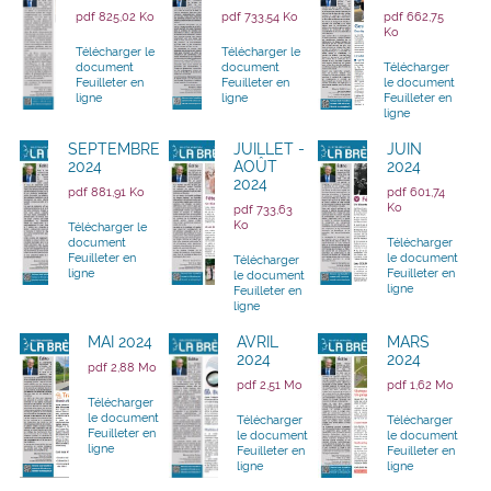
pdf 825,02 Ko
pdf 733,54 Ko
pdf 662,75
Ko
Télécharger le
Télécharger le
document
document
Télécharger
Feuilleter en
Feuilleter en
le document
ligne
ligne
Feuilleter en
ligne
SEPTEMBRE
JUILLET -
JUIN
2024
AOÛT
2024
2024
pdf 881,91 Ko
pdf 601,74
Ko
pdf 733,63
Ko
Télécharger le
document
Télécharger
Feuilleter en
le document
Télécharger
ligne
Feuilleter en
le document
ligne
Feuilleter en
ligne
MAI 2024
AVRIL
MARS
2024
2024
pdf 2,88 Mo
pdf 2,51 Mo
pdf 1,62 Mo
Télécharger
le document
Télécharger
Télécharger
Feuilleter en
le document
le document
ligne
Feuilleter en
Feuilleter en
ligne
ligne