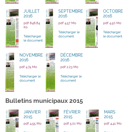
JUILLET
SEPTEMBRE
OCTOBRE
2016
2016
2016
pdf 848,84
pdf 4,57 Mo
pdf 4,50 Mo
Ko
Télécharger le
Télécharger
Télécharger
document
le document
le document
NOVEMBRE
DÉCEMBRE
2016
2016
pdf 4,74 Mo
pdf 2,23 Mo
Télécharger le
Télécharger le
document
document
Bulletins municipaux 2015
JANVIER
FÉVRIER
MARS
2015
2015
2015
pdf 4,55 Mo
pdf 5,01 Mo
pdf 4,41 Mo