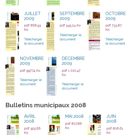
JUILLET
SEPTEMBRE
OCTOBRE
2009
2009
2009
pdf 868,93
pdf 545,24 Ko
pdf 733,87
Ko
Ko
Télécharger le
Télécharger
document
Télécharger
le document
le document
NOVEMBRE
DÉCEMBRE
2009
2009
pdf 997,74 Ko
pdf 1 010,47
Ko
Télécharger le
document
Télécharger le
document
Bulletins municipaux 2008
AVRIL
MAI 2008
JUIN
2008
2008
pdf 807,86
Ko
pdf 925,66
pdf 806,61
Ko
Ko