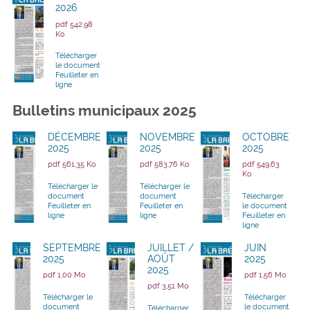
2026
pdf 542,98
Ko
Télécharger
le document
Feuilleter en
ligne
Bulletins municipaux 2025
DÉCEMBRE
NOVEMBRE
OCTOBRE
2025
2025
2025
pdf 561,35 Ko
pdf 583,76 Ko
pdf 549,63
Ko
Télécharger le
Télécharger le
document
document
Télécharger
Feuilleter en
Feuilleter en
le document
ligne
ligne
Feuilleter en
ligne
SEPTEMBRE
JUILLET /
JUIN
2025
AOÛT
2025
2025
pdf 1,00 Mo
pdf 1,56 Mo
pdf 3,51 Mo
Télécharger le
Télécharger
document
le document
Télécharger