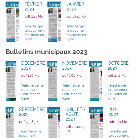
FÉVRIER
JANVIER
2024
2024
pdf 2,41 Mo
jpg 10,48 Ko
Télécharger
Télécharger
le document
le document
Feuilleter en
Feuilleter en
ligne
ligne
Bulletins municipaux 2023
DÉCEMBRE
NOVEMBRE
OCTOBRE
2023
2023
2023
pdf 1,16 Mo
pdf 2,60 Mo
pdf 2,52 Mo
Télécharger le
Télécharger le
Télécharger
document
document
le document
Feuilleter en
Feuilleter en
Feuilleter en
ligne
ligne
ligne
SEPTEMBRE
JUILLET -
JUIN
2023
AOÛT
2023
2023
pdf 731,83 Ko
pdf 1,73 Mo
pdf 1 012,45
Ko
Télécharger le
Télécharger
document
le document