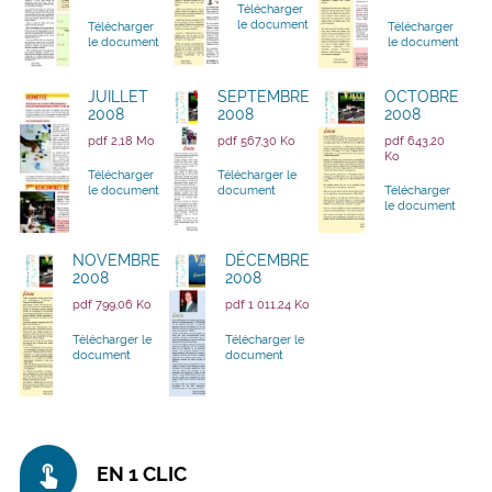
Télécharger
le document
Télécharger
Télécharger
le document
le document
JUILLET
SEPTEMBRE
OCTOBRE
2008
2008
2008
pdf 2,18 Mo
pdf 567,30 Ko
pdf 643,20
Ko
Télécharger
Télécharger le
le document
document
Télécharger
le document
NOVEMBRE
DÉCEMBRE
2008
2008
pdf 799,06 Ko
pdf 1 011,24 Ko
Télécharger le
Télécharger le
document
document
touch_app
EN 1 CLIC