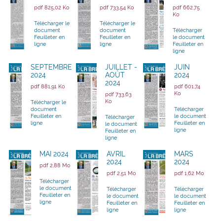
pdf 825,02 Ko
pdf 733,54 Ko
pdf 662,75
Ko
Télécharger le
Télécharger le
document
document
Télécharger
Feuilleter en
Feuilleter en
le document
ligne
ligne
Feuilleter en
ligne
SEPTEMBRE
JUILLET -
JUIN
2024
AOÛT
2024
2024
pdf 881,91 Ko
pdf 601,74
Ko
pdf 733,63
Ko
Télécharger le
document
Télécharger
Feuilleter en
le document
Télécharger
ligne
Feuilleter en
le document
ligne
Feuilleter en
ligne
MAI 2024
AVRIL
MARS
2024
2024
pdf 2,88 Mo
pdf 2,51 Mo
pdf 1,62 Mo
Télécharger
le document
Télécharger
Télécharger
Feuilleter en
le document
le document
ligne
Feuilleter en
Feuilleter en
ligne
ligne