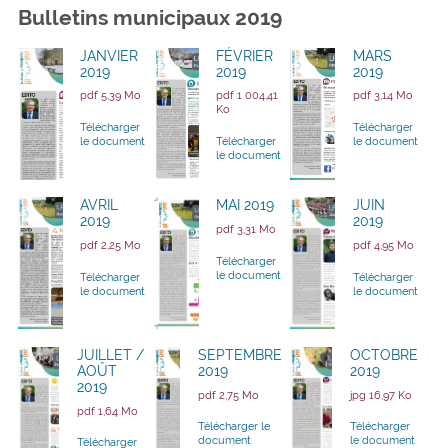
Bulletins municipaux 2019
JANVIER
FÉVRIER
MARS
2019
2019
2019
pdf 5,39 Mo
pdf 1 004,41
pdf 3,14 Mo
Ko
Télécharger
Télécharger
le document
Télécharger
le document
le document
AVRIL
MAI 2019
JUIN
2019
2019
pdf 3,31 Mo
pdf 2,25 Mo
pdf 4,95 Mo
Télécharger
le document
Télécharger
Télécharger
le document
le document
JUILLET /
SEPTEMBRE
OCTOBRE
AOÛT
2019
2019
2019
pdf 2,75 Mo
jpg 16,97 Ko
pdf 1,64 Mo
Télécharger le
Télécharger
document
le document
Télécharger