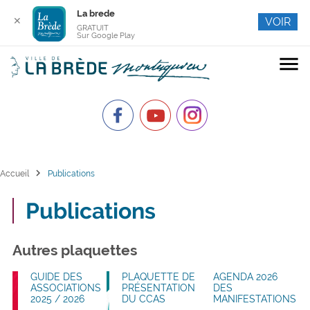
La brede
✕
VOIR
GRATUIT
Sur Google Play
menu
chevron_right
Accueil
Publications
Publications
Autres plaquettes
GUIDE DES
PLAQUETTE DE
AGENDA 2026
ASSOCIATIONS
PRÉSENTATION
DES
2025 / 2026
DU CCAS
MANIFESTATIONS