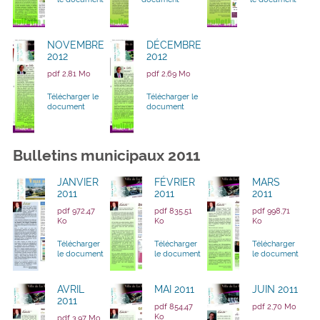
NOVEMBRE
DÉCEMBRE
2012
2012
pdf 2,81 Mo
pdf 2,69 Mo
Télécharger le
Télécharger le
document
document
Bulletins municipaux 2011
JANVIER
FÉVRIER
MARS
2011
2011
2011
pdf 972,47
pdf 835,51
pdf 998,71
Ko
Ko
Ko
Télécharger
Télécharger
Télécharger
le document
le document
le document
AVRIL
MAI 2011
JUIN 2011
2011
pdf 854,47
pdf 2,70 Mo
Ko
pdf 3,97 Mo