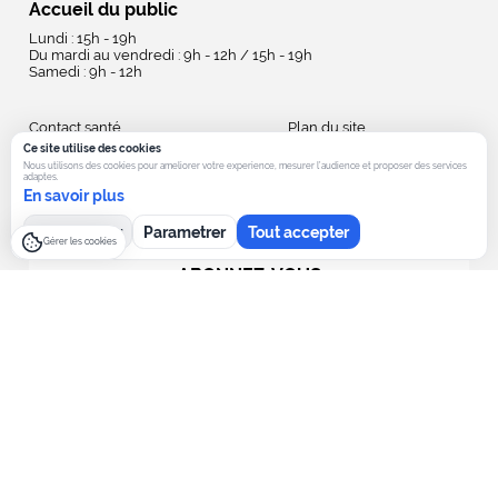
Accueil du public
Lundi : 15h - 19h
Du mardi au vendredi : 9h - 12h / 15h - 19h
Samedi : 9h - 12h
Contact santé
Plan du site
Nouveaux arrivants
Politique de confidentialité
Ce site utilise des cookies
Nous utilisons des cookies pour ameliorer votre experience, mesurer l’audience et proposer des services
Coordonnées et horaires
Politique des cookies
adaptes.
Marchés publics
Accessibilité
En savoir plus
Publications
Mentions Légales
Tout refuser
Parametrer
Tout accepter
Gérer les cookies
ABONNEZ-VOUS
à la Newsletter de la Mairie
check