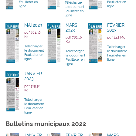
Feuilleter en
Feuilleter en
Télécharger
ligne
ligne
le document
Feuilleter en
ligne
MAI 2023
MARS
FÉVRIER
2023
2023
pdf 701,56
Ko
pdf 782,10
pdf 1,42 Mo
Ko
Télécharger
Télécharger
le document
Télécharger
le document
Feuilleter en
le document
Feuilleter en
ligne
Feuilleter en
ligne
ligne
JANVIER
2023
pdf 515,30
Ko
Télécharger
le document
Feuilleter en
ligne
Bulletins municipaux 2022
JANVIER
FÉVRIER
MARS