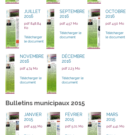
JUILLET
SEPTEMBRE
OCTOBRE
2016
2016
2016
pdf 848,84
pdf 4,57 Mo
pdf 4,50 Mo
Ko
Télécharger le
Télécharger
Télécharger
document
le document
le document
NOVEMBRE
DÉCEMBRE
2016
2016
pdf 4,74 Mo
pdf 2,23 Mo
Télécharger le
Télécharger le
document
document
Bulletins municipaux 2015
JANVIER
FÉVRIER
MARS
2015
2015
2015
pdf 4,55 Mo
pdf 5,01 Mo
pdf 4,41 Mo