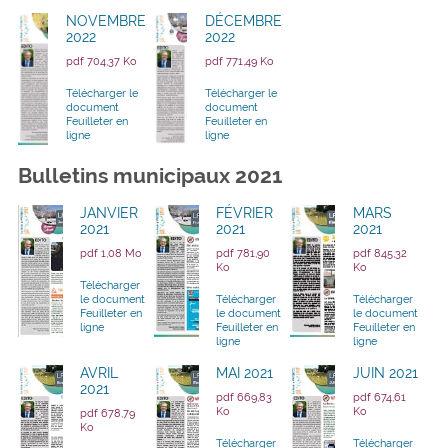
NOVEMBRE
DÉCEMBRE
2022
2022
pdf 704,37 Ko
pdf 771,49 Ko
Télécharger le
Télécharger le
document
document
Feuilleter en
Feuilleter en
ligne
ligne
Bulletins municipaux 2021
JANVIER
FÉVRIER
MARS
2021
2021
2021
pdf 1,08 Mo
pdf 781,90
pdf 845,32
Ko
Ko
Télécharger
le document
Télécharger
Télécharger
Feuilleter en
le document
le document
ligne
Feuilleter en
Feuilleter en
ligne
ligne
AVRIL
MAI 2021
JUIN 2021
2021
pdf 669,83
pdf 674,61
Ko
Ko
pdf 678,79
Ko
Télécharger
Télécharger