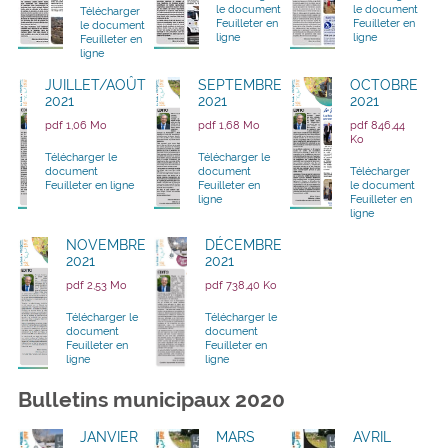
le document
le document
Télécharger
Feuilleter en
Feuilleter en
le document
ligne
ligne
Feuilleter en
ligne
JUILLET/AOÛT
SEPTEMBRE
OCTOBRE
2021
2021
2021
pdf 1,06 Mo
pdf 1,68 Mo
pdf 846,44
Ko
Télécharger le
Télécharger le
document
document
Télécharger
Feuilleter en ligne
Feuilleter en
le document
ligne
Feuilleter en
ligne
NOVEMBRE
DÉCEMBRE
2021
2021
pdf 2,53 Mo
pdf 738,40 Ko
Télécharger le
Télécharger le
document
document
Feuilleter en
Feuilleter en
ligne
ligne
Bulletins municipaux 2020
JANVIER
MARS
AVRIL