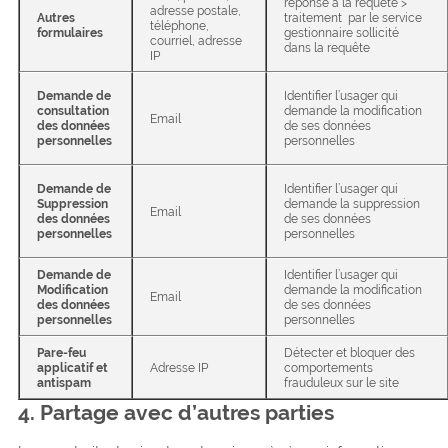
réponse à la requête >
adresse postale,
Autres
traitement par le service
téléphone,
formulaires
gestionnaire sollicité
courriel, adresse
dans la requête
IP
Demande de
Identifier l’usager qui
consultation
demande la modification
Email
des données
de ses données
personnelles
personnelles
Demande de
Identifier l’usager qui
Suppression
demande la suppression
Email
des données
de ses données
personnelles
personnelles
Demande de
Identifier l’usager qui
Modification
demande la modification
Email
des données
de ses données
personnelles
personnelles
Pare-feu
Détecter et bloquer des
applicatif et
Adresse IP
comportements
antispam
frauduleux sur le site
4. Partage avec d’autres parties