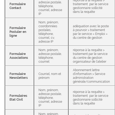
réponse à la requête >
adresse postale,
Formulaire
traitement par le service
téléphone,
Contact
gestionnaire sollicité
courriel, adresse
dans la requête
IP
Nom, prénom,
coordonnées
adéquation avec le poste
Formulaire
postales,
à pourvoir > traitement
Postuler en
téléphone,
par le service « Emploi »
ligne
courriel, cv,
du centre de gestion
adresse IP
Nom, prénom,
réponse à la requête >
Formulaire
adresse postale,
traitement par le service
Associations
téléphone,
du centre de gestion
courriel
organisateur de l’atelier
Abonnement lettre
Formulaire
Courriel, nom et
d’information > Service
Newsletters
prénom
administration
générale/communication
Nom, prénom,
réponse à la requête >
adresse postale,
Formulaires
traitement par le service
téléphone,
Etat Civil
gestionnaire sollicité
courriel, adresse
dans la requête
IP
Nom, prénom,