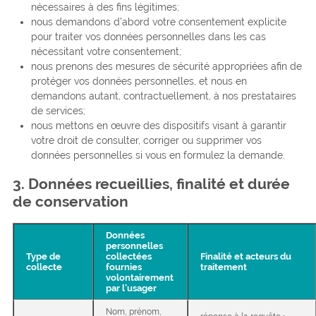
nécessaires à des fins légitimes;
nous demandons d’abord votre consentement explicite
pour traiter vos données personnelles dans les cas
nécessitant votre consentement;
nous prenons des mesures de sécurité appropriées afin de
protéger vos données personnelles, et nous en
demandons autant, contractuellement, à nos prestataires
de services;
nous mettons en œuvre des dispositifs visant à garantir
votre droit de consulter, corriger ou supprimer vos
données personnelles si vous en formulez la demande.
3. Données recueillies, finalité et durée
de conservation
Données
personnelles
Type de
collectées
Finalité et acteurs du
collecte
fournies
traitement
volontairement
par l’usager
Nom, prénom,