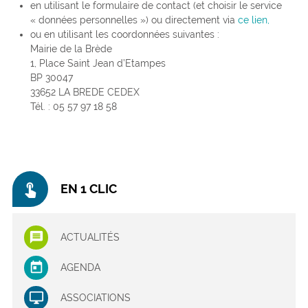
en utilisant le formulaire de contact (et choisir le service
« données personnelles ») ou directement via
ce lien,
ou en utilisant les coordonnées suivantes :
Mairie de la Brède
1, Place Saint Jean d’Etampes
BP 30047
33652 LA BREDE CEDEX
Tél. : 05 57 97 18 58
touch_app
EN 1 CLIC
ACTUALITÉS
AGENDA
ASSOCIATIONS