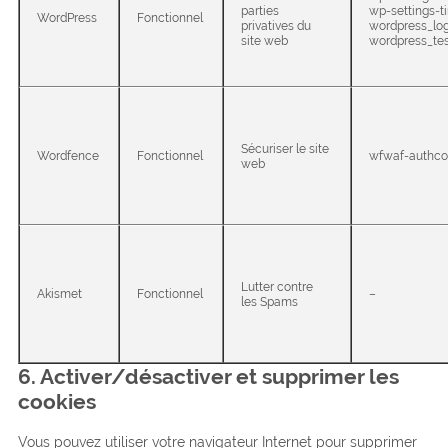
parties
wp-settings-t
WordPress
Fonctionnel
privatives du
wordpress_lo
site web
wordpress_te
Sécuriser le site
Wordfence
Fonctionnel
wfwaf-authco
web
Lutter contre
Akismet
Fonctionnel
–
les Spams
6. Activer/désactiver et supprimer les
cookies
Vous pouvez utiliser votre navigateur Internet pour supprimer