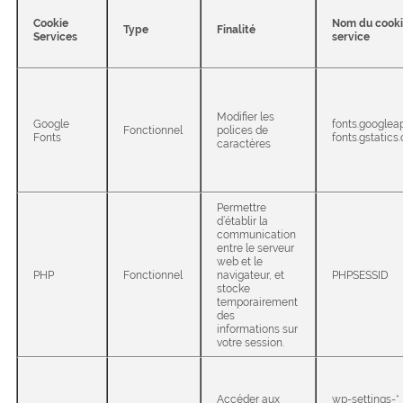
Cookie
Nom du cooki
Type
Finalité
Services
service
Modifier les
Google
fonts.googlea
Fonctionnel
polices de
Fonts
fonts.gstatics
caractères
Permettre
d’établir la
communication
entre le serveur
web et le
PHP
Fonctionnel
navigateur, et
PHPSESSID
stocke
temporairement
des
informations sur
votre session.
Accéder aux
wp-settings-*