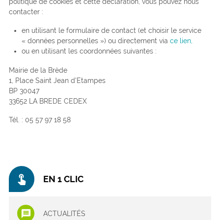
politique de cookies et cette déclaration, vous pouvez nous
contacter :
en utilisant le formulaire de contact (et choisir le service
« données personnelles ») ou directement via
ce lien,
ou en utilisant les coordonnées suivantes :
Mairie de la Brède
1, Place Saint Jean d’Etampes
BP 30047
33652 LA BREDE CEDEX
Tél. : 05 57 97 18 58
touch_app
EN 1 CLIC
ACTUALITÉS