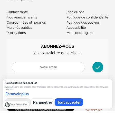
Contact santé
Plan du site
Nouveaux arrivants
Politique de confidentialité
Coordonnées et horaires
Politique des cookies
Marchés publics
Accessibilité
Publications
Mentions Légales
ABONNEZ-VOUS
à la Newsletter de la Mairie
check
Ce site utilise des cookies
Nous utilisons des cookies pour ameliorer votre experience, mesurer l’audience et proposer des services
adaptes.
En savoir plus
Tout refuser
Parametrer
Tout accepter
Gérer les cookies