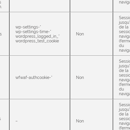
s
navig
n.
Sessi
jusqu’
wp-settings-*
de la
wp-settings-time-*
sessi
s
Non
wordpress_logged_in_*
navig
wordpress_test_cookie
(ferm
du
navig
Sessi
jusqu’
de la
sessi
wfwaf-authcookie-*
Non
navig
(ferm
du
navig
Sessi
jusqu’
de la
s
sessi
–
Non
navig
(ferm