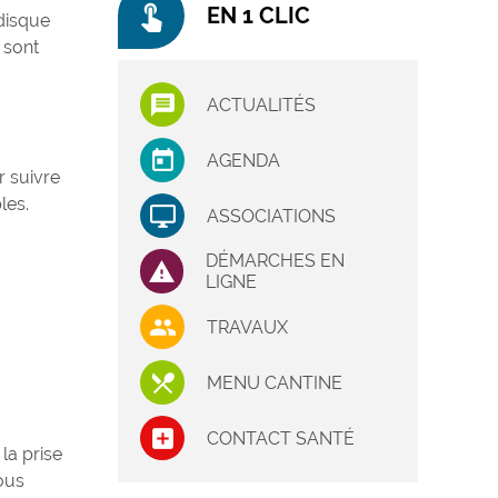
touch_app
EN 1 CLIC
 disque
 sont
ACTUALITÉS
AGENDA
r suivre
les.
ASSOCIATIONS
DÉMARCHES EN
LIGNE
TRAVAUX
MENU CANTINE
CONTACT SANTÉ
la prise
vous