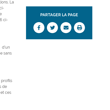
tions. La
ci-
e
PARTAGER LA PAGE
6 ci-
e d’un
ce sans
profils
ns de
 et ces