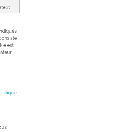
ateur)
indiqués
consiste
kie est
ateur.
olitique
nous