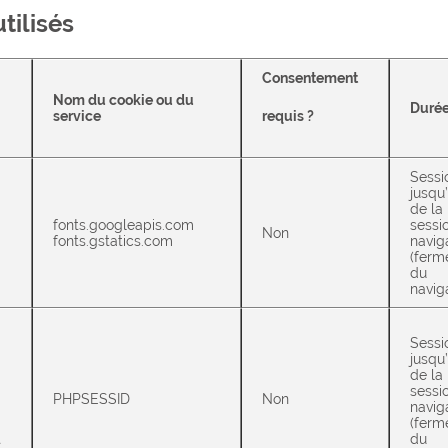
tilisés
Consentement
Nom du cookie ou du
Duré
service
requis ?
Sessi
jusqu’
de la
fonts.googleapis.com
sessi
Non
fonts.gstatics.com
navig
(ferm
du
navig
Sessi
jusqu’
de la
sessi
PHPSESSID
Non
navig
(ferm
t
du