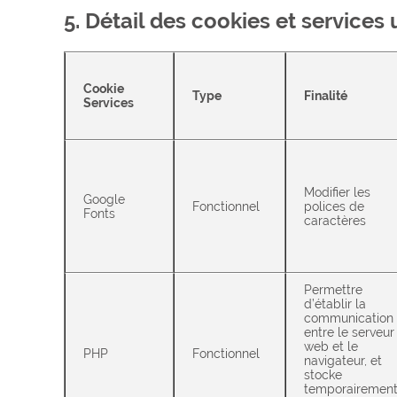
5. Détail des cookies et services u
Cookie
Type
Finalité
Services
Modifier les
Google
Fonctionnel
polices de
Fonts
caractères
Permettre
d’établir la
communication
entre le serveur
web et le
PHP
Fonctionnel
navigateur, et
stocke
temporairemen