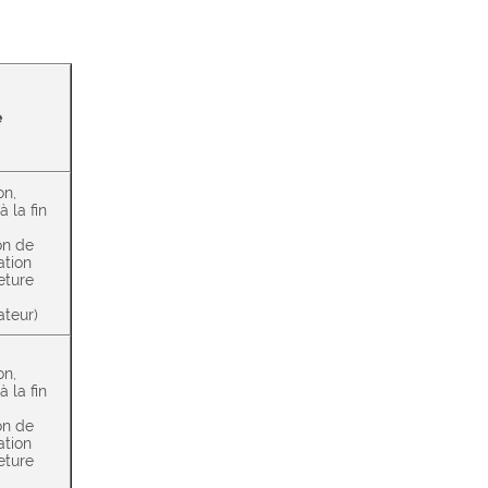
e
on,
à la fin
on de
ation
eture
ateur)
on,
à la fin
on de
ation
eture