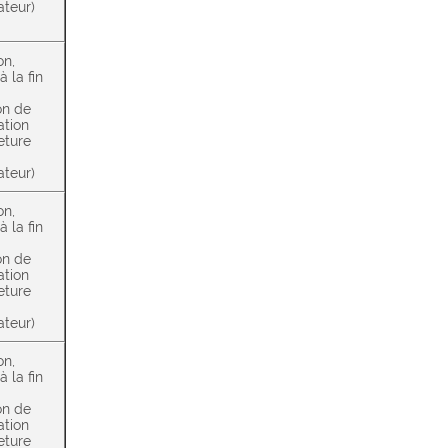
ateur)
on,
à la fin
on de
ation
eture
ateur)
on,
à la fin
on de
ation
eture
ateur)
on,
à la fin
on de
ation
eture