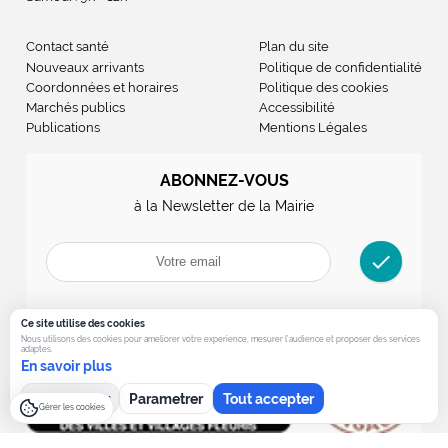
Contact santé
Plan du site
Nouveaux arrivants
Politique de confidentialité
Coordonnées et horaires
Politique des cookies
Marchés publics
Accessibilité
Publications
Mentions Légales
ABONNEZ-VOUS
à la Newsletter de la Mairie
check
Ce site utilise des cookies
Nous utilisons des cookies pour ameliorer votre experience, mesurer l’audience et proposer des services
adaptes.
En savoir plus
Tout refuser
Parametrer
Tout accepter
Gérer les cookies