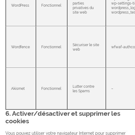
parties
wp-settings-t
WordPress
Fonctionnel
privatives du
wordpress_lo
site web
wordpress_te
Sécuriser le site
Wordfence
Fonctionnel
wfwaf-authco
web
Lutter contre
Akismet
Fonctionnel
–
les Spams
6. Activer/désactiver et supprimer les
cookies
Vous pouvez utiliser votre navigateur Internet pour supprimer