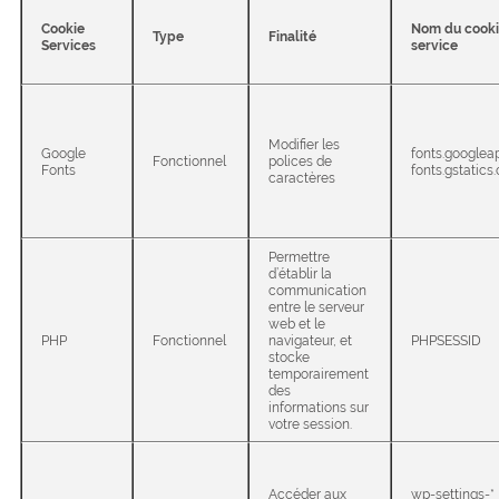
Cookie
Nom du cooki
Type
Finalité
Services
service
Modifier les
Google
fonts.googlea
Fonctionnel
polices de
Fonts
fonts.gstatics
caractères
Permettre
d’établir la
communication
entre le serveur
web et le
PHP
Fonctionnel
navigateur, et
PHPSESSID
stocke
temporairement
des
informations sur
votre session.
Accéder aux
wp-settings-*