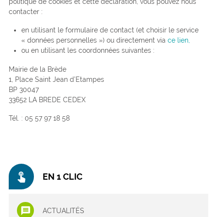
politique de cookies et cette déclaration, vous pouvez nous
contacter :
en utilisant le formulaire de contact (et choisir le service
« données personnelles ») ou directement via
ce lien,
ou en utilisant les coordonnées suivantes :
Mairie de la Brède
1, Place Saint Jean d’Etampes
BP 30047
33652 LA BREDE CEDEX
Tél. : 05 57 97 18 58
touch_app
EN 1 CLIC
ACTUALITÉS