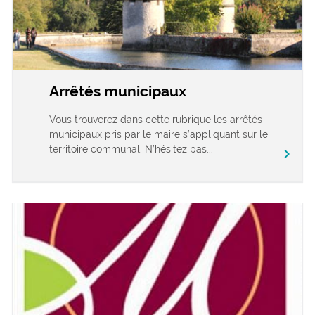
Arrêtés municipaux
Vous trouverez dans cette rubrique les arrêtés
municipaux pris par le maire s’appliquant sur le
territoire communal. N’hésitez pas...
chevron_right