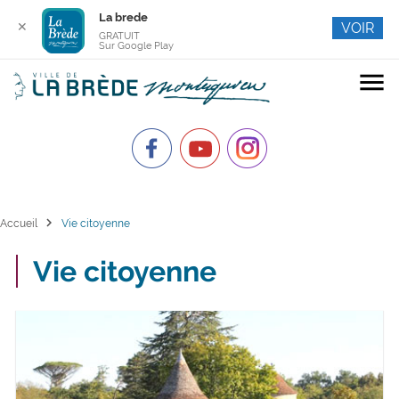
La brede
✕
VOIR
GRATUIT
Sur Google Play
menu
chevron_right
Accueil
Vie citoyenne
Vie citoyenne