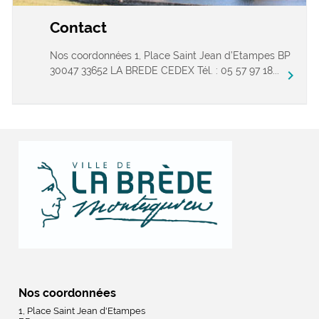
Contact
Nos coordonnées 1, Place Saint Jean d’Etampes BP
30047 33652 LA BREDE CEDEX Tél. : 05 57 97 18...
chevron_right
Nos coordonnées
1, Place Saint Jean d'Etampes