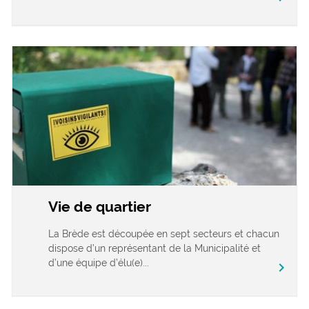
Vie de quartier
La Brède est découpée en sept secteurs et chacun
dispose d’un représentant de la Municipalité et
d’une équipe d’élu(e)...
chevron_right