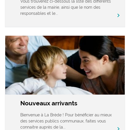
Vous trouverez ci-dessous la liste des différents
services de la mairie, ainsi que le nom des
responsables et le...
chevron_right
Nouveaux arrivants
Bienvenue à La Brède ! Pour bénéficier au mieux
des services publics communaux, faites vous
connaitre auprès de la...
chevron_right