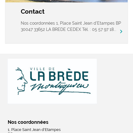
Contact
Nos coordonnées 1, Place Saint Jean d’Etampes BP
30047 33652 LA BREDE CEDEX Tél. : 05 57 97 18...
chevron_right
Nos coordonnées
1, Place Saint Jean d'Etampes