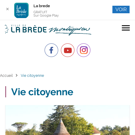
La brede
✕
VOIR
GRATUIT
Sur Google Play
menu
chevron_right
Accueil
Vie citoyenne
Vie citoyenne