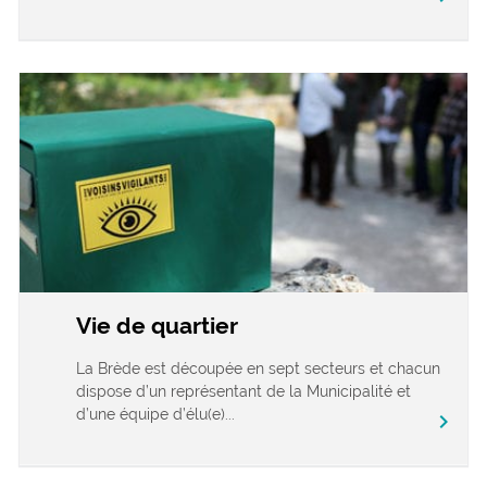
Vie de quartier
La Brède est découpée en sept secteurs et chacun
dispose d’un représentant de la Municipalité et
d’une équipe d’élu(e)...
chevron_right