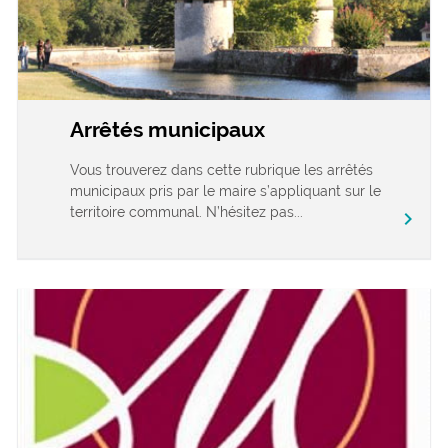
Arrêtés municipaux
Vous trouverez dans cette rubrique les arrêtés
municipaux pris par le maire s’appliquant sur le
territoire communal. N’hésitez pas...
chevron_right