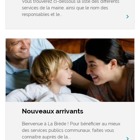
Vous trouverez ci-dessous la liste des différents
services de la mairie, ainsi que le nom des
responsables et le...
chevron_right
Nouveaux arrivants
Bienvenue à La Brède ! Pour bénéficier au mieux
des services publics communaux, faites vous
connaitre auprès de la...
chevron_right