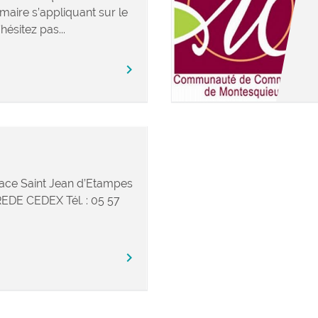
maire s’appliquant sur le
hésitez pas...
chevron_right
ace Saint Jean d’Etampes
DE CEDEX Tél. : 05 57
chevron_right