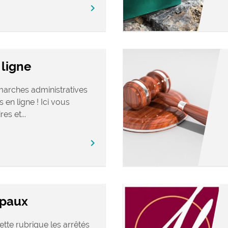
chevron_right
ligne
marches administratives
 en ligne ! Ici vous
es et...
chevron_right
ipaux
tte rubrique les arrêtés