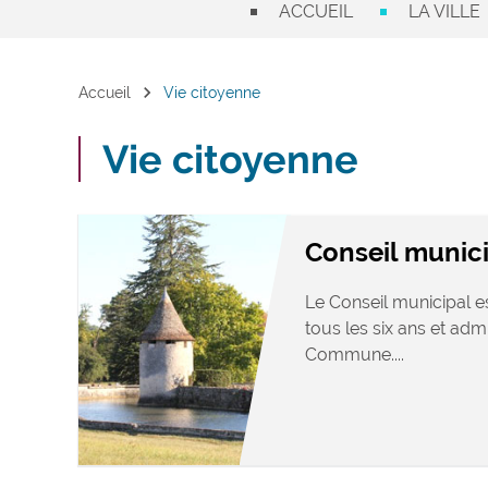
ACCUEIL
LA VILLE
chevron_right
Accueil
Vie citoyenne
Vie citoyenne
Conseil munic
Le Conseil municipal es
tous les six ans et admi
Commune....