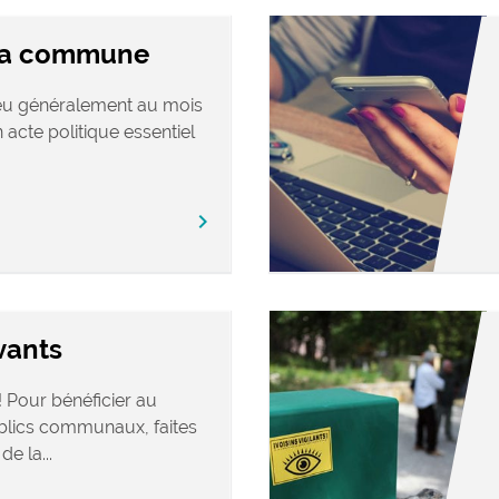
 la commune
ieu généralement au mois
 acte politique essentiel
chevron_right
vants
 Pour bénéficier au
blics communaux, faites
e la...