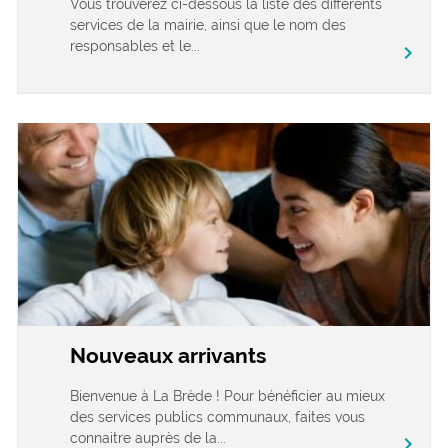
Vous trouverez ci-dessous la liste des différents
services de la mairie, ainsi que le nom des
responsables et le...
chevron_right
Nouveaux arrivants
Bienvenue à La Brède ! Pour bénéficier au mieux
des services publics communaux, faites vous
connaitre auprès de la...
chevron_right