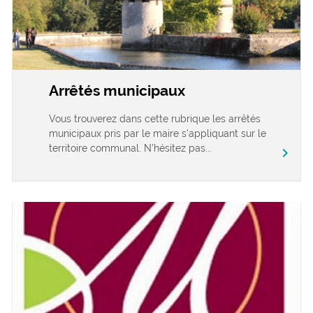
Arrêtés municipaux
Vous trouverez dans cette rubrique les arrêtés
municipaux pris par le maire s’appliquant sur le
territoire communal. N’hésitez pas...
chevron_right