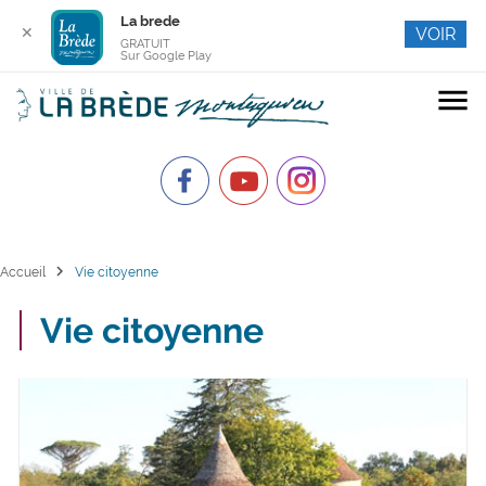
La brede
✕
VOIR
GRATUIT
Sur Google Play
menu
chevron_right
Accueil
Vie citoyenne
Vie citoyenne