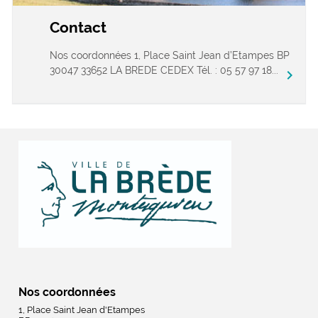
Contact
Nos coordonnées 1, Place Saint Jean d’Etampes BP
30047 33652 LA BREDE CEDEX Tél. : 05 57 97 18...
chevron_right
Nos coordonnées
1, Place Saint Jean d'Etampes