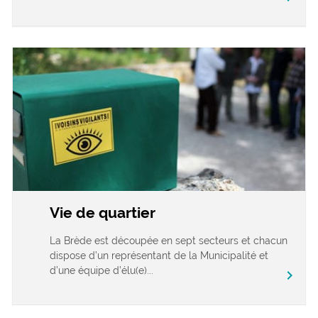
Vie de quartier
La Brède est découpée en sept secteurs et chacun
dispose d’un représentant de la Municipalité et
d’une équipe d’élu(e)...
chevron_right