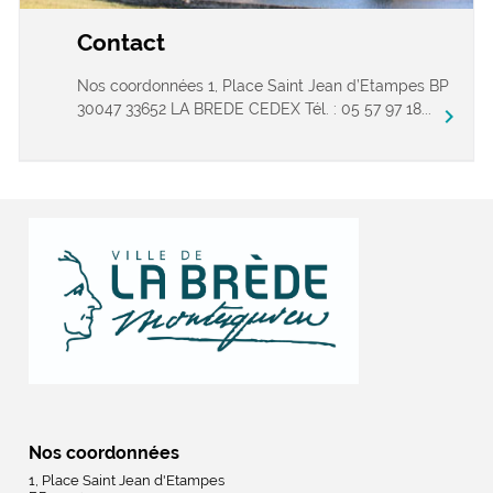
Contact
Nos coordonnées 1, Place Saint Jean d’Etampes BP
30047 33652 LA BREDE CEDEX Tél. : 05 57 97 18...
chevron_right
Nos coordonnées
1, Place Saint Jean d'Etampes