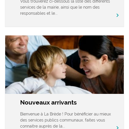
Vous trouverez ci-dessous la liste des différents
services de la mairie, ainsi que le nom des
responsables et le...
chevron_right
Nouveaux arrivants
Bienvenue à La Brède ! Pour bénéficier au mieux
des services publics communaux, faites vous
connaitre auprès de la...
chevron_right