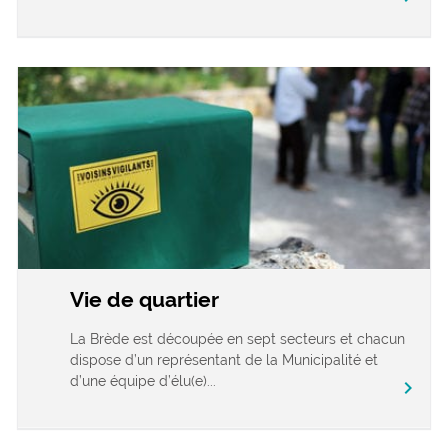
Vie de quartier
La Brède est découpée en sept secteurs et chacun
dispose d’un représentant de la Municipalité et
d’une équipe d’élu(e)...
chevron_right