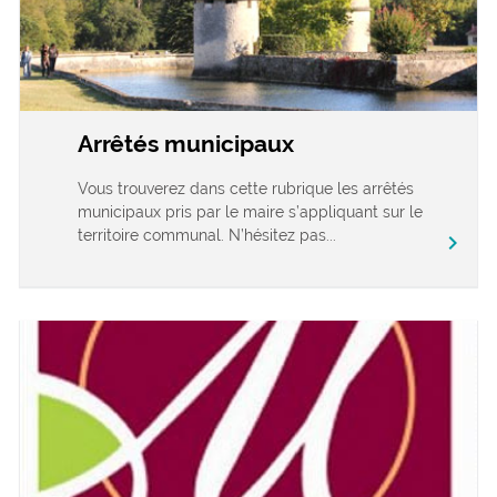
Arrêtés municipaux
Vous trouverez dans cette rubrique les arrêtés
municipaux pris par le maire s’appliquant sur le
territoire communal. N’hésitez pas...
chevron_right