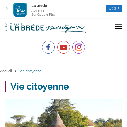
La brede
✕
VOIR
GRATUIT
Sur Google Play
menu
chevron_right
Accueil
Vie citoyenne
Vie citoyenne