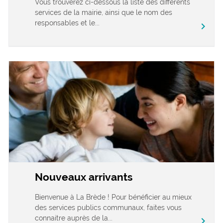
Vous trouverez ci-dessous la liste des différents
services de la mairie, ainsi que le nom des
responsables et le...
chevron_right
Nouveaux arrivants
Bienvenue à La Brède ! Pour bénéficier au mieux
des services publics communaux, faites vous
connaitre auprès de la...
chevron_right