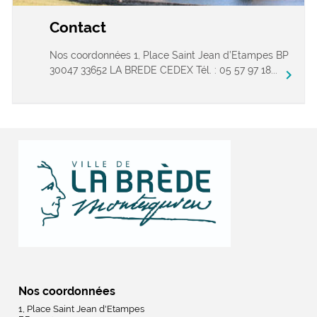
Contact
Nos coordonnées 1, Place Saint Jean d’Etampes BP
30047 33652 LA BREDE CEDEX Tél. : 05 57 97 18...
chevron_right
Nos coordonnées
1, Place Saint Jean d'Etampes