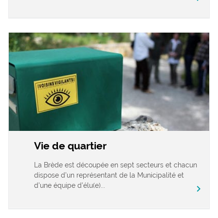
Vie de quartier
La Brède est découpée en sept secteurs et chacun
dispose d’un représentant de la Municipalité et
d’une équipe d’élu(e)...
chevron_right