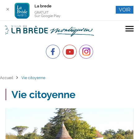
La brede
✕
VOIR
GRATUIT
Sur Google Play
menu
chevron_right
Accueil
Vie citoyenne
Vie citoyenne