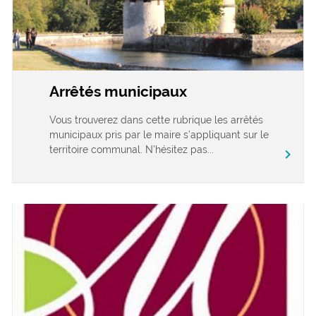
Arrêtés municipaux
Vous trouverez dans cette rubrique les arrêtés
municipaux pris par le maire s’appliquant sur le
territoire communal. N’hésitez pas...
chevron_right