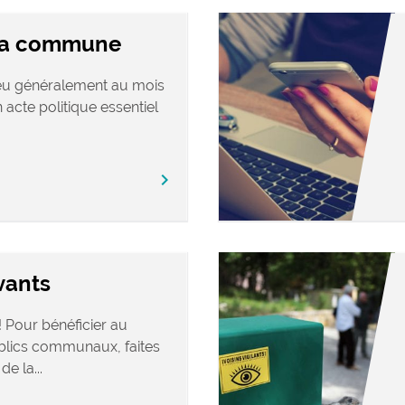
 la commune
ieu généralement au mois
 acte politique essentiel
chevron_right
vants
 Pour bénéficier au
blics communaux, faites
e la...