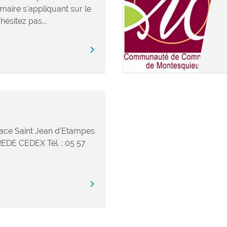
maire s’appliquant sur le
hésitez pas...
chevron_right
ace Saint Jean d’Etampes
DE CEDEX Tél. : 05 57
chevron_right