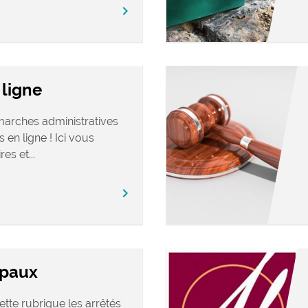
chevron_right
ligne
marches administratives
 en ligne ! Ici vous
es et...
chevron_right
ipaux
tte rubrique les arrêtés