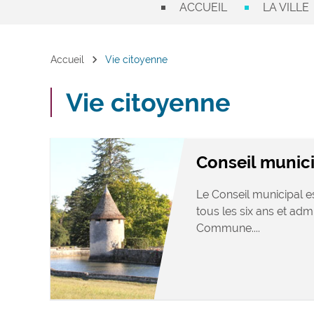
ACCUEIL
LA VILLE
chevron_right
Accueil
Vie citoyenne
Vie citoyenne
Conseil munic
Le Conseil municipal es
tous les six ans et admi
Commune....