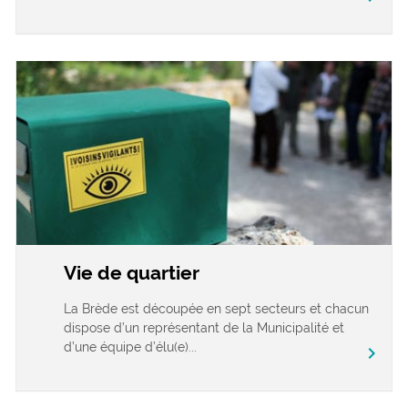
Vie de quartier
La Brède est découpée en sept secteurs et chacun
dispose d’un représentant de la Municipalité et
d’une équipe d’élu(e)...
chevron_right