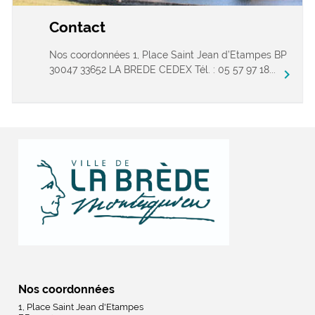
Contact
Nos coordonnées 1, Place Saint Jean d’Etampes BP
30047 33652 LA BREDE CEDEX Tél. : 05 57 97 18...
chevron_right
Nos coordonnées
1, Place Saint Jean d'Etampes