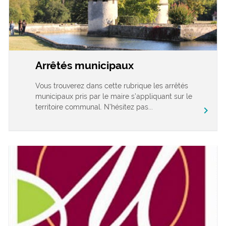
Arrêtés municipaux
Vous trouverez dans cette rubrique les arrêtés
municipaux pris par le maire s’appliquant sur le
territoire communal. N’hésitez pas...
chevron_right