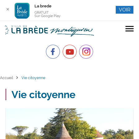
La brede
✕
VOIR
GRATUIT
Sur Google Play
menu
chevron_right
Accueil
Vie citoyenne
Vie citoyenne