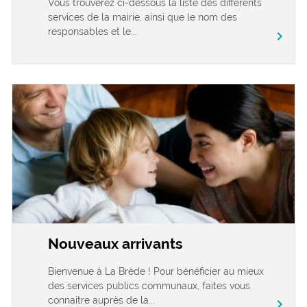
Vous trouverez ci-dessous la liste des différents
services de la mairie, ainsi que le nom des
responsables et le...
chevron_right
Nouveaux arrivants
Bienvenue à La Brède ! Pour bénéficier au mieux
des services publics communaux, faites vous
connaitre auprès de la...
chevron_right