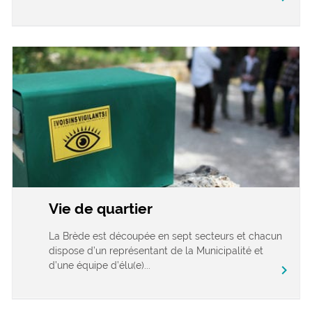
Vie de quartier
La Brède est découpée en sept secteurs et chacun
dispose d’un représentant de la Municipalité et
d’une équipe d’élu(e)...
chevron_right