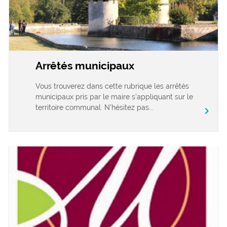
Arrêtés municipaux
Vous trouverez dans cette rubrique les arrêtés
municipaux pris par le maire s’appliquant sur le
territoire communal. N’hésitez pas...
chevron_right