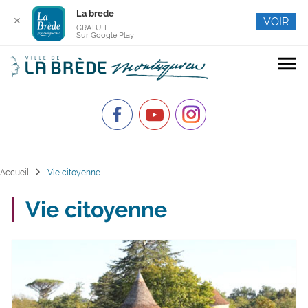
La brede
✕
VOIR
GRATUIT
Sur Google Play
menu
chevron_right
Accueil
Vie citoyenne
Vie citoyenne