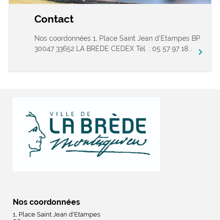
Contact
Nos coordonnées 1, Place Saint Jean d’Etampes BP
30047 33652 LA BREDE CEDEX Tél. : 05 57 97 18...
chevron_right
Nos coordonnées
1, Place Saint Jean d'Etampes