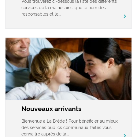
Vous trouverez ci-dessous la liste des différents
services de la mairie, ainsi que le nom des
responsables et le...
chevron_right
Nouveaux arrivants
Bienvenue à La Brède ! Pour bénéficier au mieux
des services publics communaux, faites vous
connaitre auprès de la...
chevron_right