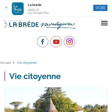
La brede
✕
VOIR
GRATUIT
Sur Google Play
menu
chevron_right
Accueil
Vie citoyenne
Vie citoyenne