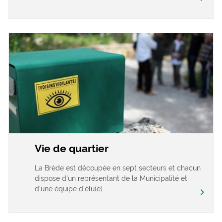
Vie de quartier
La Brède est découpée en sept secteurs et chacun
dispose d’un représentant de la Municipalité et
d’une équipe d’élu(e)...
chevron_right