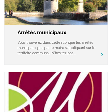
Arrêtés municipaux
Vous trouverez dans cette rubrique les arrêtés
municipaux pris par le maire s’appliquant sur le
territoire communal. N’hésitez pas...
chevron_right