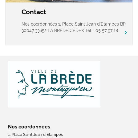
Contact
Nos coordonnées 1, Place Saint Jean d’Etampes BP
30047 33652 LA BREDE CEDEX Tél. : 05 57 97 18...
chevron_right
Nos coordonnées
1, Place Saint Jean d'Etampes