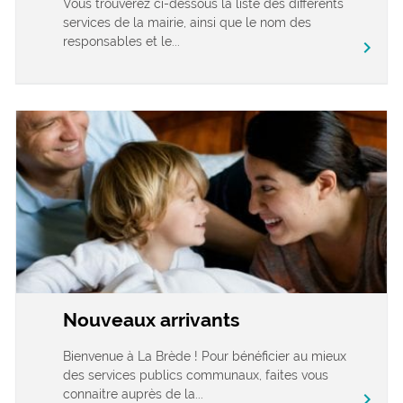
Vous trouverez ci-dessous la liste des différents
services de la mairie, ainsi que le nom des
responsables et le...
chevron_right
Nouveaux arrivants
Bienvenue à La Brède ! Pour bénéficier au mieux
des services publics communaux, faites vous
connaitre auprès de la...
chevron_right