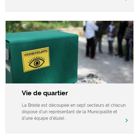
Vie de quartier
La Brède est découpée en sept secteurs et chacun
dispose d’un représentant de la Municipalité et
d’une équipe d’élu(e)...
chevron_right