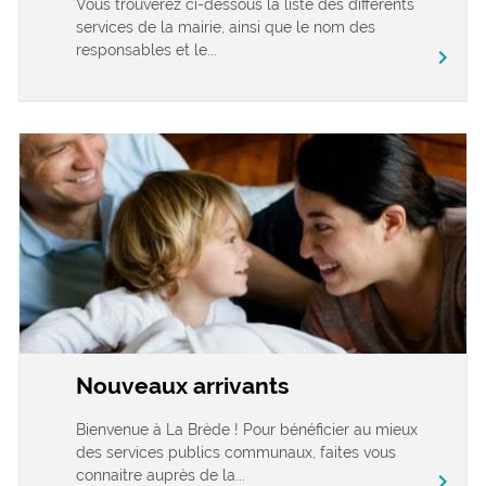
Vous trouverez ci-dessous la liste des différents
services de la mairie, ainsi que le nom des
responsables et le...
chevron_right
Nouveaux arrivants
Bienvenue à La Brède ! Pour bénéficier au mieux
des services publics communaux, faites vous
connaitre auprès de la...
chevron_right