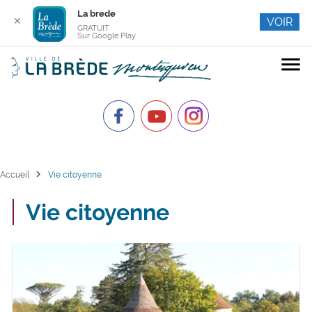
La brede
✕
VOIR
GRATUIT
Sur Google Play
menu
chevron_right
Accueil
Vie citoyenne
Vie citoyenne