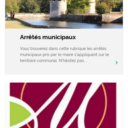
Arrêtés municipaux
Vous trouverez dans cette rubrique les arrêtés
municipaux pris par le maire s’appliquant sur le
territoire communal. N’hésitez pas...
chevron_right