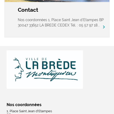
Contact
Nos coordonnées 1, Place Saint Jean d’Etampes BP
30047 33652 LA BREDE CEDEX Tél. : 05 57 97 18...
chevron_right
Nos coordonnées
1, Place Saint Jean d'Etampes