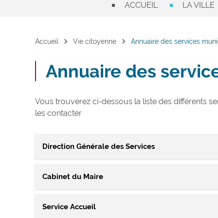
ACCUEIL
LA VILLE
chevron_right
chevron_right
Accueil
Vie citoyenne
Annuaire des services mun
Annuaire des servic
Vous trouverez ci-dessous la liste des différents s
les contacter
Direction Générale des Services
Cabinet du Maire
La Direction Générale des Services, chargée d’assurer
également le lien entre les élus et l’Administration
Service Accueil
Ce service assure au quotidien un lien entre le Maire, 