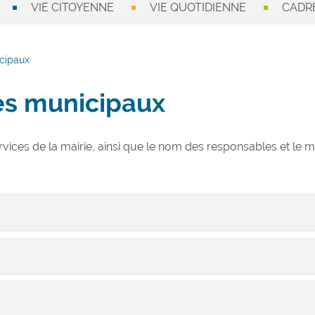
VIE CITOYENNE
VIE QUOTIDIENNE
CADRE
icipaux
es municipaux
ervices de la mairie, ainsi que le nom des responsables et le
 la coordination générale de l’ensemble des services de la Mairie, ét
 Communale.
les élus et les administrés.