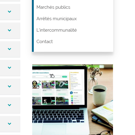
Marchés publics
Arrêtés municipaux
L’intercommunalité
Contact
ables,
an