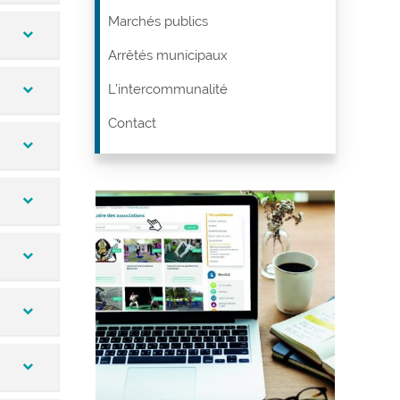
Marchés publics
Arrêtés municipaux
L’intercommunalité
Contact
ables,
an