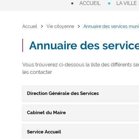
ACCUEIL
LA VILLE
chevron_right
chevron_right
Accueil
Vie citoyenne
Annuaire des services mun
Annuaire des servic
Vous trouverez ci-dessous la liste des différents s
les contacter
Direction Générale des Services
Cabinet du Maire
La Direction Générale des Services, chargée d’assurer
également le lien entre les élus et l’Administration
Service Accueil
Ce service assure au quotidien un lien entre le Maire, 