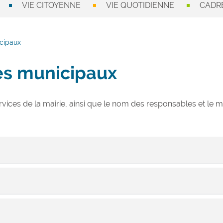
VIE CITOYENNE
VIE QUOTIDIENNE
CADRE
icipaux
es municipaux
ervices de la mairie, ainsi que le nom des responsables et le
 la coordination générale de l’ensemble des services de la Mairie, ét
 Communale.
les élus et les administrés.