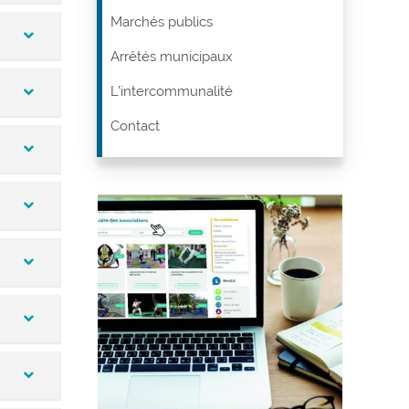
Marchés publics
Arrêtés municipaux
L’intercommunalité
Contact
ables,
an