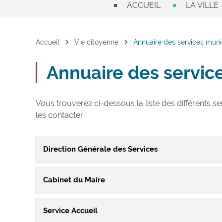
ACCUEIL
LA VILLE
chevron_right
chevron_right
Accueil
Vie citoyenne
Annuaire des services mun
Annuaire des servic
Vous trouverez ci-dessous la liste des différents s
les contacter
Direction Générale des Services
Cabinet du Maire
La Direction Générale des Services, chargée d’assurer
également le lien entre les élus et l’Administration
Service Accueil
Ce service assure au quotidien un lien entre le Maire, 