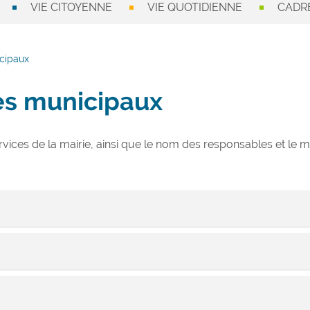
VIE CITOYENNE
VIE QUOTIDIENNE
CADRE
icipaux
es municipaux
ervices de la mairie, ainsi que le nom des responsables et le
 la coordination générale de l’ensemble des services de la Mairie, ét
 Communale.
les élus et les administrés.