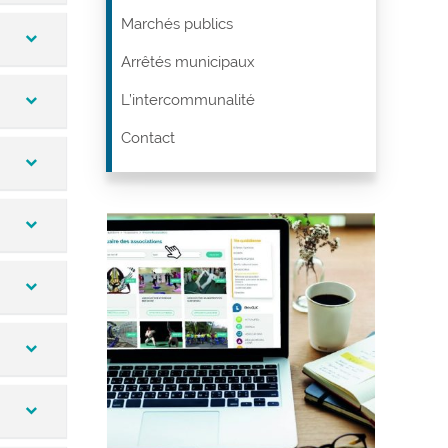
Marchés publics
Arrêtés municipaux
L’intercommunalité
Contact
ables,
an