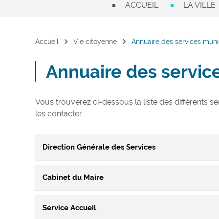
ACCUEIL
LA VILLE
chevron_right
chevron_right
Accueil
Vie citoyenne
Annuaire des services mun
Annuaire des servic
Vous trouverez ci-dessous la liste des différents s
les contacter
Direction Générale des Services
Cabinet du Maire
La Direction Générale des Services, chargée d’assurer
également le lien entre les élus et l’Administration
Service Accueil
Ce service assure au quotidien un lien entre le Maire, 