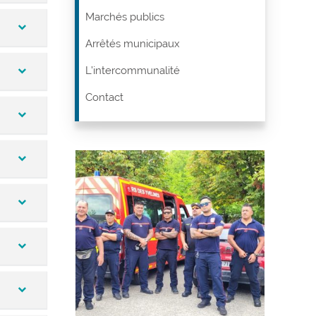
Marchés publics
Arrêtés municipaux
L’intercommunalité
Contact
ables,
an
Vigi
de fo