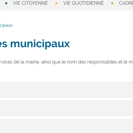
VIE CITOYENNE
VIE QUOTIDIENNE
CADRE
icipaux
es municipaux
ervices de la mairie, ainsi que le nom des responsables et le
 la coordination générale de l’ensemble des services de la Mairie, ét
 Communale.
les élus et les administrés.