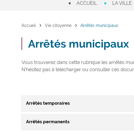
ACCUEIL
LA VILLE
chevron_right
chevron_right
Accueil
Vie citoyenne
Arrêtés municipaux
Arrêtés municipaux
Vous trouverez dans cette rubrique les arrêtés muni
N’hésitez pas à télécharger ou consulter ces docu
Arrêtés temporaires
Arrêtés permanents