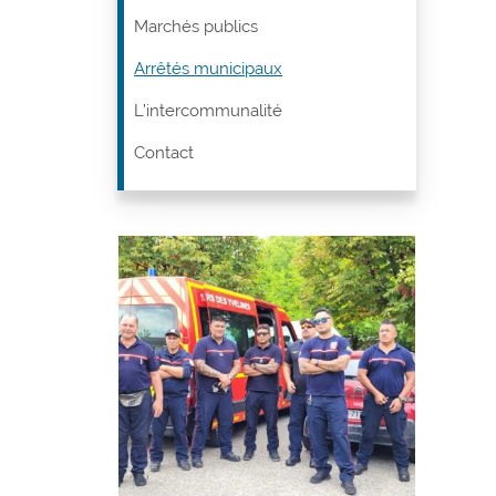
Marchés publics
Arrêtés municipaux
L’intercommunalité
Contact
Vigi
de fo