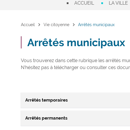
ACCUEIL
LA VILLE
chevron_right
chevron_right
Accueil
Vie citoyenne
Arrêtés municipaux
Arrêtés municipaux
Vous trouverez dans cette rubrique les arrêtés muni
N’hésitez pas à télécharger ou consulter ces docu
Arrêtés temporaires
Arrêtés permanents