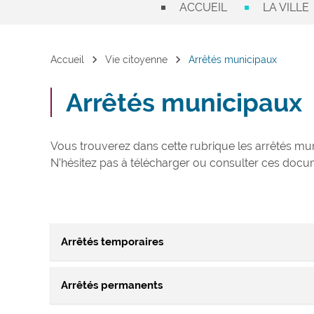
ACCUEIL
LA VILLE
chevron_right
chevron_right
Accueil
Vie citoyenne
Arrêtés municipaux
Arrêtés municipaux
Vous trouverez dans cette rubrique les arrêtés muni
N’hésitez pas à télécharger ou consulter ces docu
Arrêtés temporaires
Arrêtés permanents