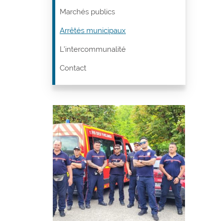
Marchés publics
Arrêtés municipaux
L’intercommunalité
Contact
Vigi
de fo