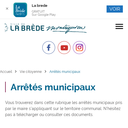
La brede
✕
VOIR
GRATUIT
Sur Google Play
menu
chevron_right
chevron_right
Accueil
Vie citoyenne
Arrêtés municipaux
Arrêtés municipaux
Vous trouverez dans cette rubrique les arrêtés municipaux pris
par le maire s’appliquant sur le territoire communal. N’hésitez
pas à télécharger ou consulter ces documents.