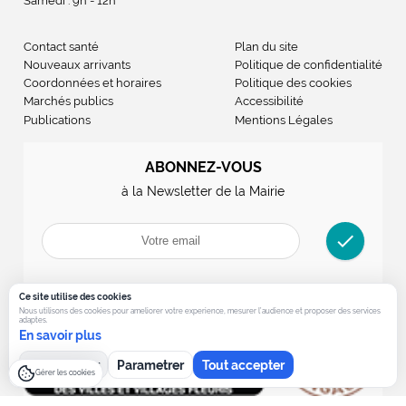
Samedi : 9h - 12h
Contact santé
Plan du site
Nouveaux arrivants
Politique de confidentialité
Coordonnées et horaires
Politique des cookies
Marchés publics
Accessibilité
Publications
Mentions Légales
ABONNEZ-VOUS
à la Newsletter de la Mairie
check
Ce site utilise des cookies
Nous utilisons des cookies pour ameliorer votre experience, mesurer l’audience et proposer des services
adaptes.
En savoir plus
Tout refuser
Parametrer
Tout accepter
Gérer les cookies