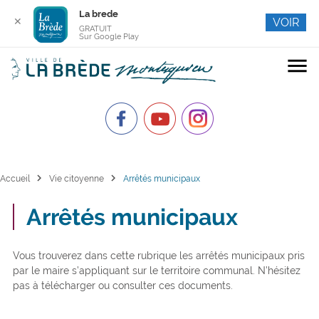
La brede
✕
VOIR
GRATUIT
Sur Google Play
menu
chevron_right
chevron_right
Accueil
Vie citoyenne
Arrêtés municipaux
Arrêtés municipaux
Vous trouverez dans cette rubrique les arrêtés municipaux pris
par le maire s’appliquant sur le territoire communal. N’hésitez
pas à télécharger ou consulter ces documents.