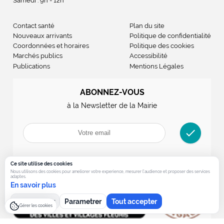
Samedi : 9h - 12h
Contact santé
Plan du site
Nouveaux arrivants
Politique de confidentialité
Coordonnées et horaires
Politique des cookies
Marchés publics
Accessibilité
Publications
Mentions Légales
ABONNEZ-VOUS
à la Newsletter de la Mairie
check
Ce site utilise des cookies
Nous utilisons des cookies pour ameliorer votre experience, mesurer l’audience et proposer des services
adaptes.
En savoir plus
Tout refuser
Parametrer
Tout accepter
Gérer les cookies