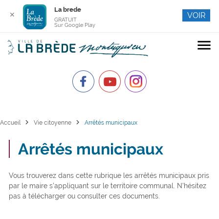
La brede
✕
VOIR
GRATUIT
Sur Google Play
menu
chevron_right
chevron_right
Accueil
Vie citoyenne
Arrêtés municipaux
Arrêtés municipaux
Vous trouverez dans cette rubrique les arrêtés municipaux pris
par le maire s’appliquant sur le territoire communal. N’hésitez
pas à télécharger ou consulter ces documents.