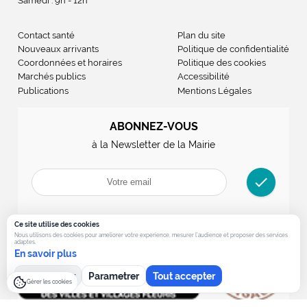
Samedi : 9h - 12h
Contact santé
Plan du site
Nouveaux arrivants
Politique de confidentialité
Coordonnées et horaires
Politique des cookies
Marchés publics
Accessibilité
Publications
Mentions Légales
ABONNEZ-VOUS
à la Newsletter de la Mairie
check
Ce site utilise des cookies
Nous utilisons des cookies pour ameliorer votre experience, mesurer l’audience et proposer des services
adaptes.
En savoir plus
Tout refuser
Parametrer
Tout accepter
Gérer les cookies