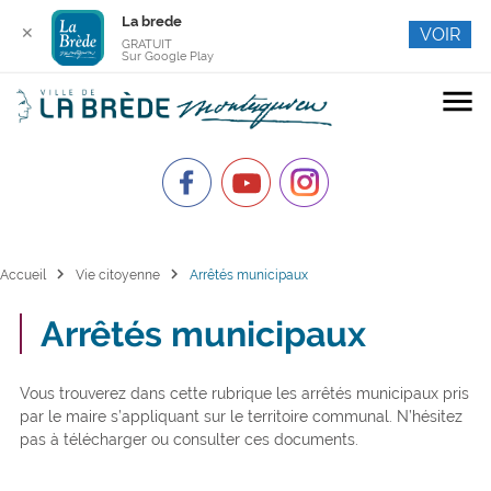
La brede
✕
VOIR
GRATUIT
Sur Google Play
menu
chevron_right
chevron_right
Accueil
Vie citoyenne
Arrêtés municipaux
Arrêtés municipaux
Vous trouverez dans cette rubrique les arrêtés municipaux pris
par le maire s’appliquant sur le territoire communal. N’hésitez
pas à télécharger ou consulter ces documents.