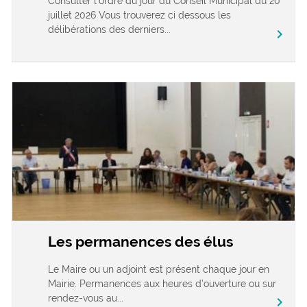
Consulter l’ordre du jour du Conseil Municipal du 20
juillet 2026 Vous trouverez ci dessous les
délibérations des derniers...
chevron_right
Les permanences des élus
Le Maire ou un adjoint est présent chaque jour en
Mairie. Permanences aux heures d’ouverture ou sur
rendez-vous au...
chevron_right