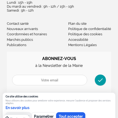
Lundi : 15h - 19h
Du mardi au vendredi : 9h - 12h / 15h - 19h
Samedi : 9h - 12h
Contact santé
Plan du site
Nouveaux arrivants
Politique de confidentialité
Coordonnées et horaires
Politique des cookies
Marchés publics
Accessibilité
Publications
Mentions Légales
ABONNEZ-VOUS
à la Newsletter de la Mairie
check
Ce site utilise des cookies
Nous utilisons des cookies pour ameliorer votre experience, mesurer l’audience et proposer des services
adaptes.
En savoir plus
Tout refuser
Parametrer
Tout accepter