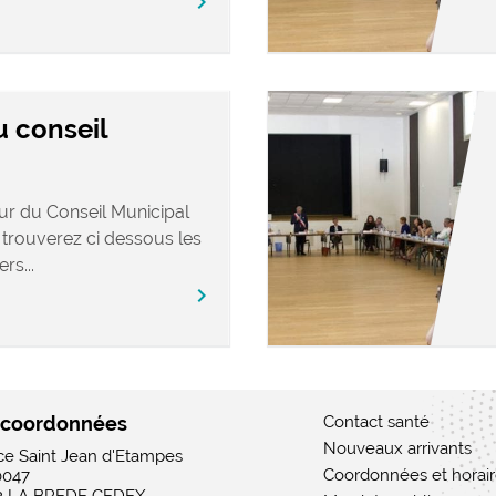
chevron_right
u conseil
our du Conseil Municipal
 trouverez ci dessous les
rs...
chevron_right
 coordonnées
Contact santé
Nouveaux arrivants
ace Saint Jean d'Etampes
Coordonnées et horai
0047