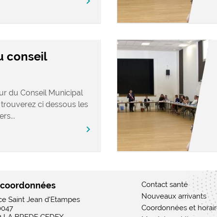
chevron_right
u conseil
our du Conseil Municipal
 trouverez ci dessous les
rs...
chevron_right
 coordonnées
Contact santé
Nouveaux arrivants
ace Saint Jean d'Etampes
Coordonnées et horai
0047