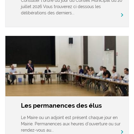
Consulter l’ordre du jour du Conseil Municipal du 20
juillet 2026 Vous trouverez ci dessous les
délibérations des derniers...
chevron_right
Les permanences des élus
Le Maire ou un adjoint est présent chaque jour en
Mairie. Permanences aux heures d’ouverture ou sur
rendez-vous au...
chevron_right