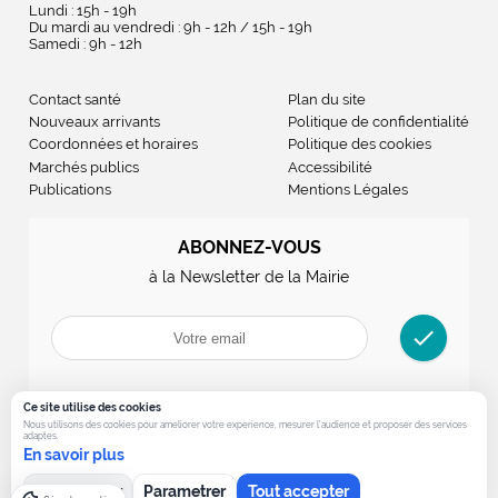
Lundi : 15h - 19h
Du mardi au vendredi : 9h - 12h / 15h - 19h
Samedi : 9h - 12h
Contact santé
Plan du site
Nouveaux arrivants
Politique de confidentialité
Coordonnées et horaires
Politique des cookies
Marchés publics
Accessibilité
Publications
Mentions Légales
ABONNEZ-VOUS
à la Newsletter de la Mairie
check
Ce site utilise des cookies
Nous utilisons des cookies pour ameliorer votre experience, mesurer l’audience et proposer des services
adaptes.
En savoir plus
Tout refuser
Parametrer
Tout accepter