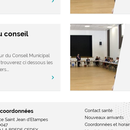
chevron_right
u conseil
our du Conseil Municipal
 trouverez ci dessous les
rs...
chevron_right
 coordonnées
Contact santé
Nouveaux arrivants
ace Saint Jean d'Etampes
Coordonnées et horai
0047