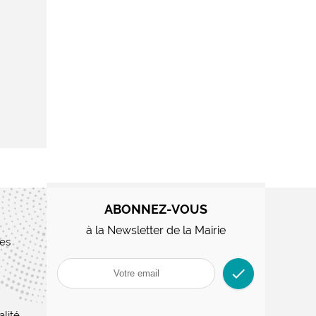
ABONNEZ-VOUS
à la Newsletter de la Mairie
res
check
alité