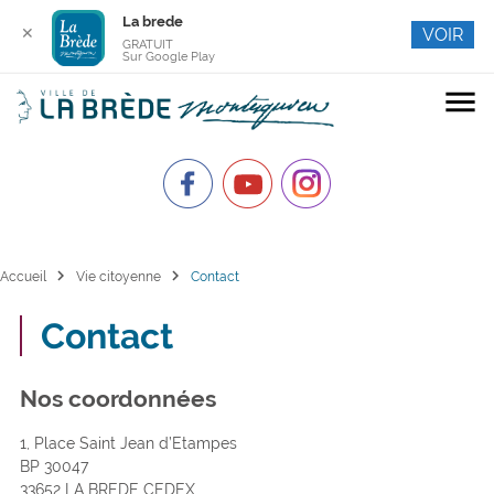
La brede
✕
VOIR
GRATUIT
Sur Google Play
menu
chevron_right
chevron_right
Accueil
Vie citoyenne
Contact
Contact
Nos coordonnées
1, Place Saint Jean d’Etampes
BP 30047
33652 LA BREDE CEDEX