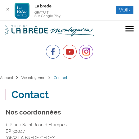
La brede
✕
VOIR
GRATUIT
Sur Google Play
menu
chevron_right
chevron_right
Accueil
Vie citoyenne
Contact
Contact
Nos coordonnées
1, Place Saint Jean d’Etampes
BP 30047
33652 LA BREDE CEDEX