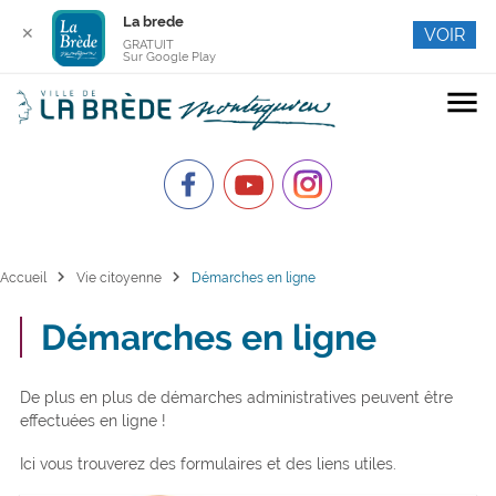
La brede
✕
VOIR
GRATUIT
Sur Google Play
menu
chevron_right
chevron_right
Accueil
Vie citoyenne
Démarches en ligne
Démarches en ligne
De plus en plus de démarches administratives peuvent être
effectuées en ligne !
Ici vous trouverez des formulaires et des liens utiles.