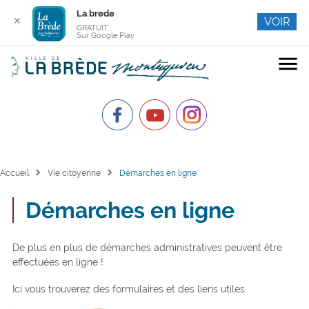
La brede
✕
VOIR
GRATUIT
Sur Google Play
menu
chevron_right
chevron_right
Accueil
Vie citoyenne
Démarches en ligne
Démarches en ligne
De plus en plus de démarches administratives peuvent être
effectuées en ligne !
Ici vous trouverez des formulaires et des liens utiles.