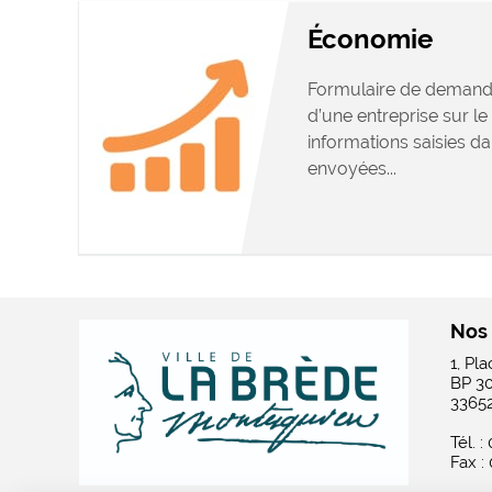
Économie
Formulaire de demand
d’une entreprise sur le 
informations saisies da
envoyées...
Nos
1, Pl
BP 3
3365
Tél. :
Fax :