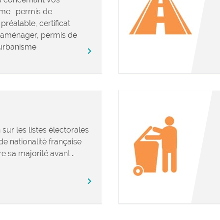
me : permis de
préalable, certificat
’aménager, permis de
urbanisme
chevron_right
 sur les listes électorales
e nationalité française
e sa majorité avant...
chevron_right