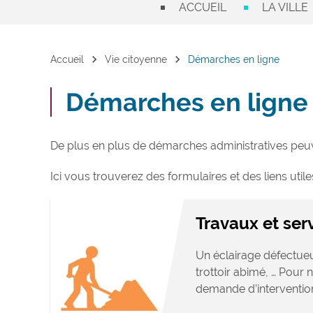
ACCUEIL
LA VILLE
chevron_right
chevron_right
Accueil
Vie citoyenne
Démarches en ligne
Démarches en ligne
De plus en plus de démarches administratives peuve
Ici vous trouverez des formulaires et des liens utile
Travaux et ser
Un éclairage défectueu
trottoir abimé, … Pour
demande d’intervention,