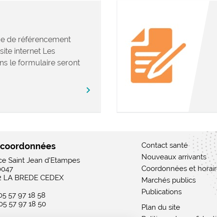
e de référencement
site internet Les
ns le formulaire seront
chevron_right
 coordonnées
Contact santé
Nouveaux arrivants
ace Saint Jean d'Etampes
Coordonnées et horai
0047
2 LA BREDE CEDEX
Marchés publics
Publications
 05 57 97 18 58
 05 57 97 18 50
Plan du site