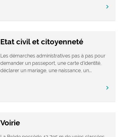
chevron_right
Etat civil et citoyenneté
Les démarches administratives pas à pas pour
demander un passeport, une carte d’identité,
déclarer un mariage, une naissance, un...
chevron_right
Voirie
La Brède possède 43 795 m de voies classées