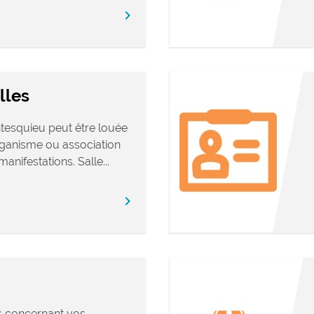
chevron_right
lles
tesquieu peut être louée
rganisme ou association
anifestations. Salle...
chevron_right
s concernant vos