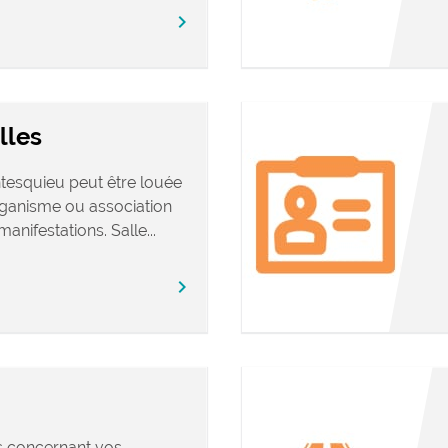
chevron_right
lles
tesquieu peut être louée
rganisme ou association
anifestations. Salle...
chevron_right
s concernant vos