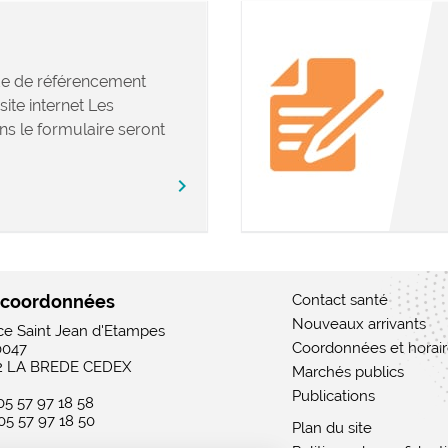
e de référencement
site internet Les
ns le formulaire seront
chevron_right
 coordonnées
Contact santé
Nouveaux arrivants
ace Saint Jean d'Etampes
Coordonnées et horai
0047
2 LA BREDE CEDEX
Marchés publics
Publications
 05 57 97 18 58
 05 57 97 18 50
Plan du site