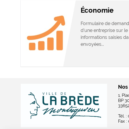
Économie
Formulaire de demand
d’une entreprise sur le 
informations saisies da
envoyées...
Nos
1, Pl
BP 3
3365
Tél. :
Fax :