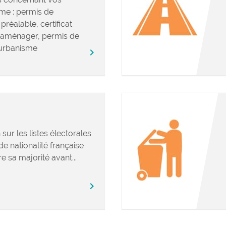
me : permis de
préalable, certificat
’aménager, permis de
urbanisme
chevron_right
 sur les listes électorales
e nationalité française
e sa majorité avant...
chevron_right