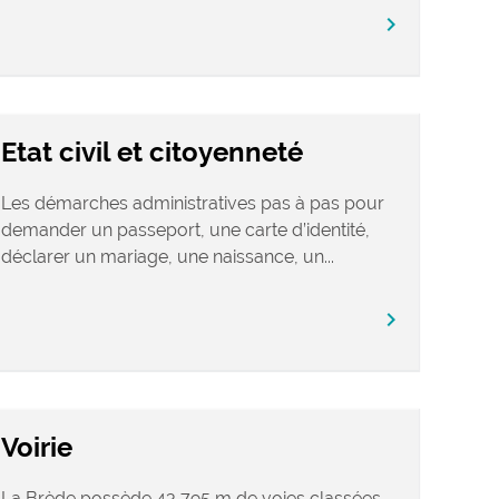
chevron_right
Etat civil et citoyenneté
Les démarches administratives pas à pas pour
demander un passeport, une carte d’identité,
déclarer un mariage, une naissance, un...
chevron_right
Voirie
La Brède possède 43 795 m de voies classées