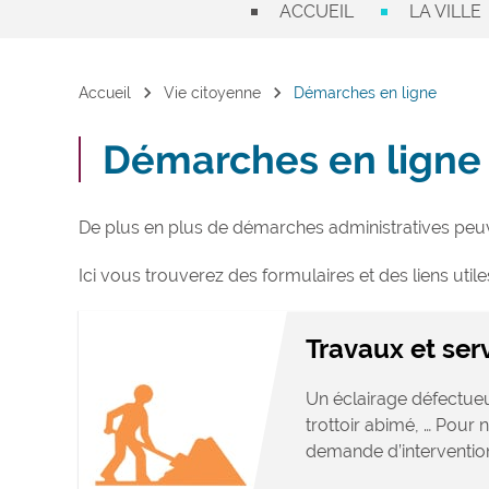
ACCUEIL
LA VILLE
chevron_right
chevron_right
Accueil
Vie citoyenne
Démarches en ligne
Démarches en ligne
De plus en plus de démarches administratives peuve
Ici vous trouverez des formulaires et des liens utile
Travaux et ser
Un éclairage défectueu
trottoir abimé, … Pour
demande d’intervention,