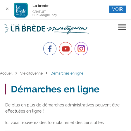
La brede
✕
VOIR
GRATUIT
Sur Google Play
menu
chevron_right
chevron_right
Accueil
Vie citoyenne
Démarches en ligne
Démarches en ligne
De plus en plus de démarches administratives peuvent être
effectuées en ligne !
Ici vous trouverez des formulaires et des liens utiles.