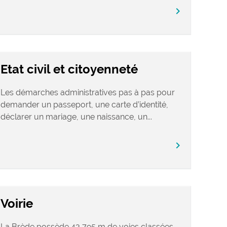
chevron_right
Etat civil et citoyenneté
Les démarches administratives pas à pas pour
demander un passeport, une carte d’identité,
déclarer un mariage, une naissance, un...
chevron_right
Voirie
La Brède possède 43 795 m de voies classées