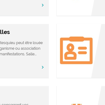
chevron_right
lles
tesquieu peut être louée
rganisme ou association
anifestations. Salle...
chevron_right
s concernant vos