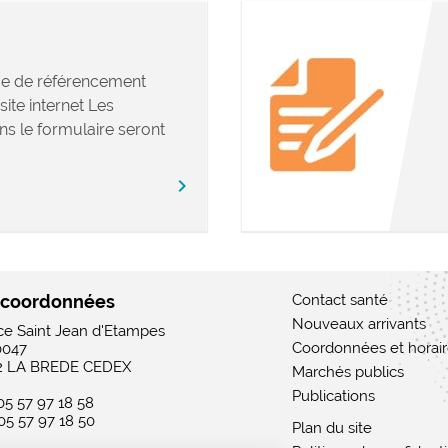
e de référencement
site internet Les
ns le formulaire seront
chevron_right
 coordonnées
Contact santé
Nouveaux arrivants
ace Saint Jean d'Etampes
Coordonnées et horai
0047
2 LA BREDE CEDEX
Marchés publics
Publications
 05 57 97 18 58
 05 57 97 18 50
Plan du site