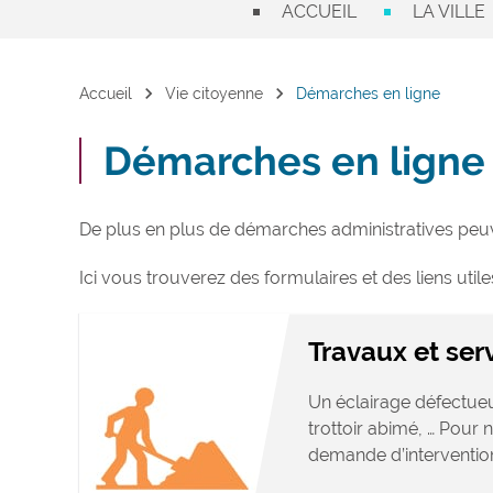
ACCUEIL
LA VILLE
chevron_right
chevron_right
Accueil
Vie citoyenne
Démarches en ligne
Démarches en ligne
De plus en plus de démarches administratives peuve
Ici vous trouverez des formulaires et des liens utile
Travaux et ser
Un éclairage défectueu
trottoir abimé, … Pour
demande d’intervention,