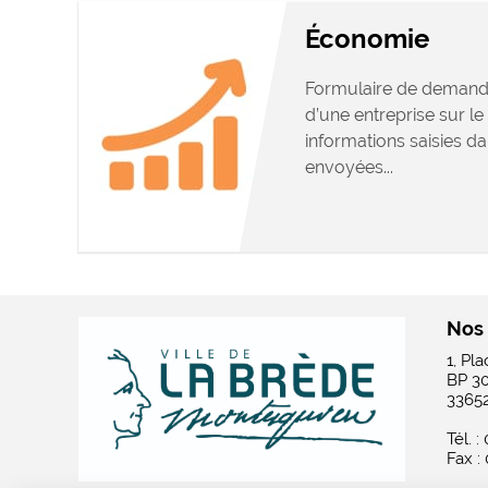
Économie
Formulaire de demand
d’une entreprise sur le 
informations saisies da
envoyées...
Nos
1, Pl
BP 3
3365
Tél. :
Fax :