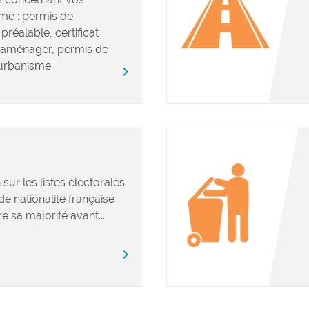
me : permis de
préalable, certificat
’aménager, permis de
urbanisme
chevron_right
 sur les listes électorales
e nationalité française
e sa majorité avant...
chevron_right