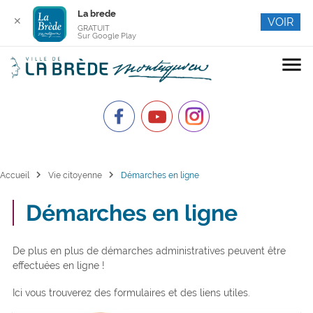
La brede
✕
VOIR
GRATUIT
Sur Google Play
menu
chevron_right
chevron_right
Accueil
Vie citoyenne
Démarches en ligne
Démarches en ligne
De plus en plus de démarches administratives peuvent être
effectuées en ligne !
Ici vous trouverez des formulaires et des liens utiles.