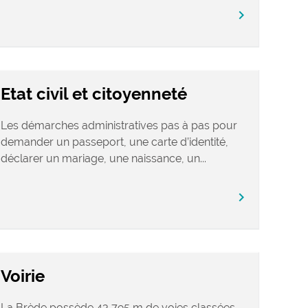
chevron_right
Etat civil et citoyenneté
Les démarches administratives pas à pas pour
demander un passeport, une carte d’identité,
déclarer un mariage, une naissance, un...
chevron_right
Voirie
La Brède possède 43 795 m de voies classées