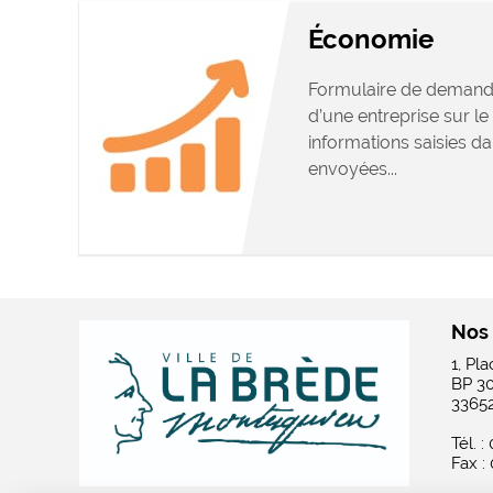
Économie
Formulaire de demand
d’une entreprise sur le 
informations saisies da
envoyées...
Nos
1, Pl
BP 3
3365
Tél. :
Fax :