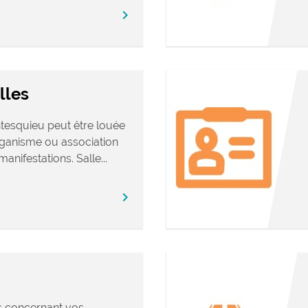
chevron_right
lles
tesquieu peut être louée
rganisme ou association
anifestations. Salle...
chevron_right
s concernant vos