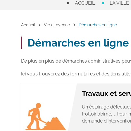
ACCUEIL
LA VILLE
chevron_right
chevron_right
Accueil
Vie citoyenne
Démarches en ligne
Démarches en ligne
De plus en plus de démarches administratives peuve
Ici vous trouverez des formulaires et des liens utile
Travaux et ser
Un éclairage défectueu
trottoir abimé, … Pour
demande d’intervention,