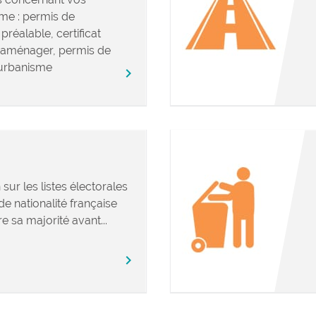
me : permis de
préalable, certificat
’aménager, permis de
urbanisme
chevron_right
 sur les listes électorales
e nationalité française
e sa majorité avant...
chevron_right