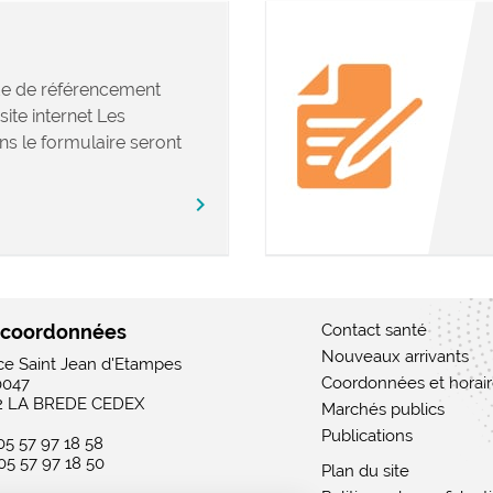
e de référencement
site internet Les
ns le formulaire seront
chevron_right
 coordonnées
Contact santé
Nouveaux arrivants
ace Saint Jean d'Etampes
Coordonnées et horai
0047
2 LA BREDE CEDEX
Marchés publics
Publications
 05 57 97 18 58
 05 57 97 18 50
Plan du site