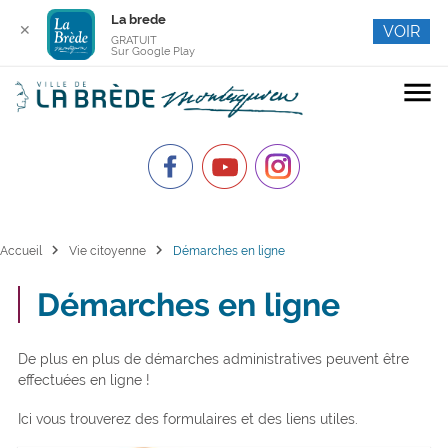
La brede
✕
VOIR
GRATUIT
Sur Google Play
menu
chevron_right
chevron_right
Accueil
Vie citoyenne
Démarches en ligne
Démarches en ligne
De plus en plus de démarches administratives peuvent être
effectuées en ligne !
Ici vous trouverez des formulaires et des liens utiles.