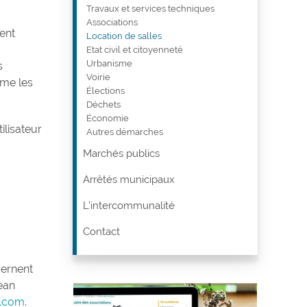
Travaux et services techniques
Associations
ent
Location de salles
Etat civil et citoyenneté
Urbanisme
s
Voirie
rme les
Élections
Déchets
Économie
ilisateur
Autres démarches
Marchés publics
Arrêtés municipaux
L’intercommunalité
Contact
cernent
Jean
u.com
.