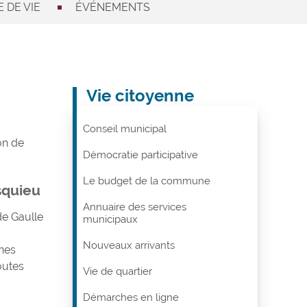
 DE VIE
ÉVÉNEMENTS
Vie citoyenne
Conseil municipal
on de
Démocratie participative
Le budget de la commune
squieu
Annuaire des services
de Gaulle
municipaux
Nouveaux arrivants
nes
outes
Vie de quartier
Démarches en ligne