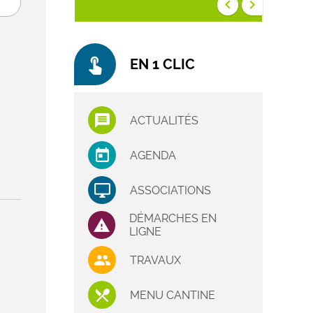
keyboard_arrow_left
keyboard_arrow_right
touch_app
EN 1 CLIC
ACTUALITÉS
AGENDA
ASSOCIATIONS
DÉMARCHES EN
LIGNE
TRAVAUX
MENU CANTINE