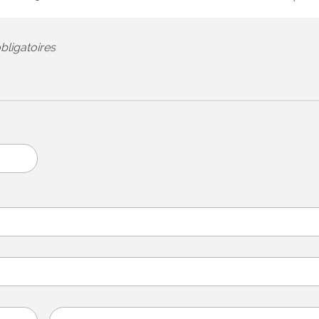
bligatoires
Sud Ouest invit
brédois à renco
jo...
Du 18 au 23 mars,
consacrera plusieu
reportages à l’actua
Brède dans le cadr
opération intitulée «