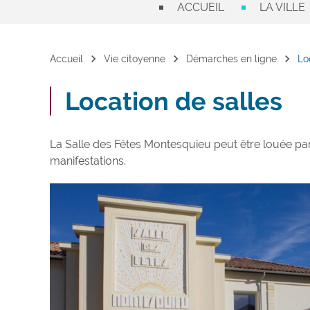
ACCUEIL
LA VILLE
chevron_right
chevron_right
chevron_right
Accueil
Vie citoyenne
Démarches en ligne
Lo
Location de salles
La Salle des Fêtes Montesquieu peut être louée pa
manifestations.