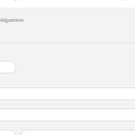
bligatoires
Sud Ouest invit
brédois à renco
jo...
Du 18 au 23 mars,
consacrera plusieu
reportages à l’actua
Brède dans le cadr
opération intitulée «