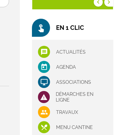
keyboard_arrow_left
keyboard_arrow_right
touch_app
EN 1 CLIC
ACTUALITÉS
AGENDA
ASSOCIATIONS
DÉMARCHES EN
LIGNE
TRAVAUX
MENU CANTINE