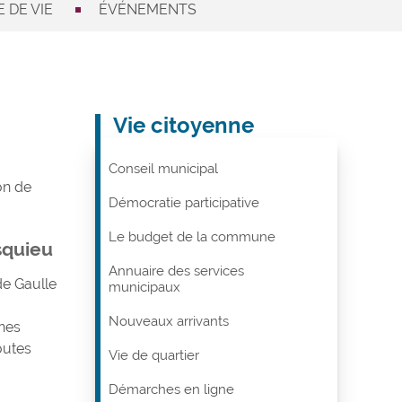
 DE VIE
ÉVÉNEMENTS
Vie citoyenne
Conseil municipal
on de
Démocratie participative
Le budget de la commune
squieu
Annuaire des services
de Gaulle
municipaux
Nouveaux arrivants
nes
outes
Vie de quartier
Démarches en ligne