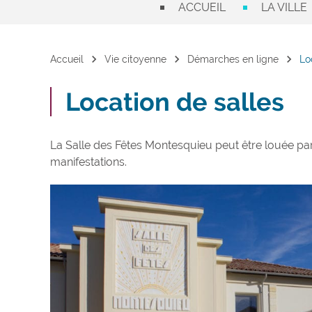
ACCUEIL
LA VILLE
chevron_right
chevron_right
chevron_right
Accueil
Vie citoyenne
Démarches en ligne
Lo
Location de salles
La Salle des Fêtes Montesquieu peut être louée pa
manifestations.