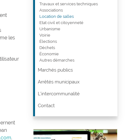
Travaux et services techniques
Associations
ent
Location de salles
Etat civil et citoyenneté
Urbanisme
s
Voirie
rme les
Élections
Déchets
Économie
ilisateur
Autres démarches
Marchés publics
Arrêtés municipaux
L’intercommunalité
Contact
cernent
Jean
u.com
.