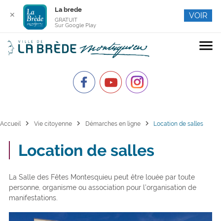
La brede
✕
VOIR
GRATUIT
Sur Google Play
menu
chevron_right
chevron_right
chevron_right
Accueil
Vie citoyenne
Démarches en ligne
Location de salles
Location de salles
La Salle des Fêtes Montesquieu peut être louée par toute
personne, organisme ou association pour l’organisation de
manifestations.