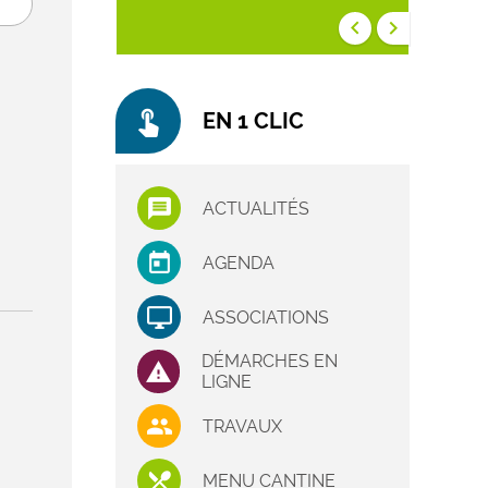
keyboard_arrow_left
keyboard_arrow_right
touch_app
EN 1 CLIC
ACTUALITÉS
AGENDA
ASSOCIATIONS
DÉMARCHES EN
LIGNE
TRAVAUX
MENU CANTINE