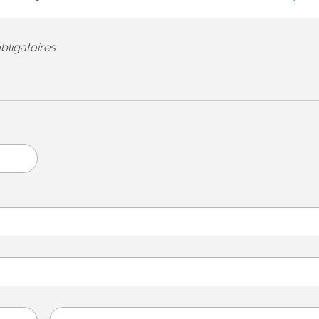
bligatoires
Sud Ouest invit
brédois à renco
jo...
Du 18 au 23 mars,
consacrera plusieu
reportages à l’actua
Brède dans le cadr
opération intitulée «