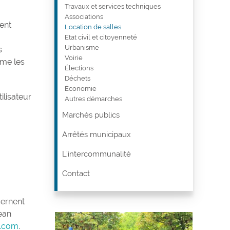
Travaux et services techniques
Associations
ent
Location de salles
Etat civil et citoyenneté
Urbanisme
s
Voirie
rme les
Élections
Déchets
Économie
ilisateur
Autres démarches
Marchés publics
Arrêtés municipaux
L’intercommunalité
Contact
cernent
Jean
u.com
.