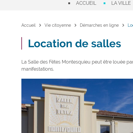
ACCUEIL
LA VILLE
chevron_right
chevron_right
chevron_right
Accueil
Vie citoyenne
Démarches en ligne
Lo
Location de salles
La Salle des Fêtes Montesquieu peut être louée pa
manifestations.