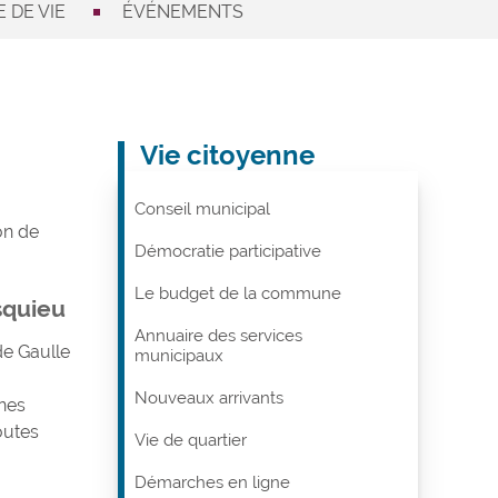
 DE VIE
ÉVÉNEMENTS
Vie citoyenne
Conseil municipal
on de
Démocratie participative
Le budget de la commune
squieu
Annuaire des services
de Gaulle
municipaux
Nouveaux arrivants
nes
outes
Vie de quartier
Démarches en ligne